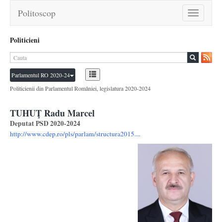
Politoscop
Toggle
navigation
Politicieni
Parlamentul RO 2020-24
Politicienii din Parlamentul României, legislatura 2020-2024
TUHUŢ Radu Marcel
Deputat PSD 2020-2024
http://www.cdep.ro/pls/parlam/structura2015....