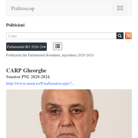
Politoscop
Toggle
navigation
Politicieni
Parlamentul RO 2020-24
Politicienii din Parlamentul României, legislatura 2020-2024
CARP Gheorghe
Senator PNL 2020-2024
http://www.senat.ro/FisaSenator.aspx?...