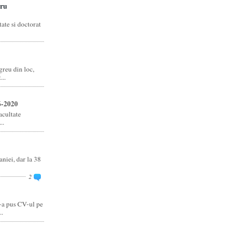
ru
ate si doctorat
reu din loc,
..
6-2020
acultate
..
niei, dar la 38
2
-a pus CV-ul pe
..