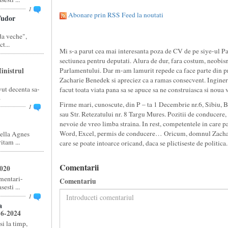
1
Abonare prin RSS Feed la noutati
udor
a veche",
t...
Mi s-a parut cea mai interesanta poza de CV de pe siye-ul Pa
sectiunea pentru deputati. Alura de dur, fara costum, neobisnu
inistrul
Parlamentului. Dar m-am lamurit repede ca face parte din pro
Zacharie Benedek si apreciez ca a ramas consecvent. Inginer 
ut decenta sa-
facut toata viata pana sa se apuce sa ne construiasca si noua v
.
Firme mari, cunoscute, din P – ta 1 Decembrie nr.6, Sibiu, B
1
sau Str. Retezatului nr. 8 Targu Mures. Pozitii de conducere,
nevoie de vreo limba straina. In rest, competentele in care p
Word, Excel, permis de conducere… Oricum, domnul Zachari
ella Agnes
tam ...
care se poate intoarce oricand, daca se plictiseste de politic
Comentarii
2020
amentari-
Comentariu
esti ...
1
a
16-2024
si la timp,