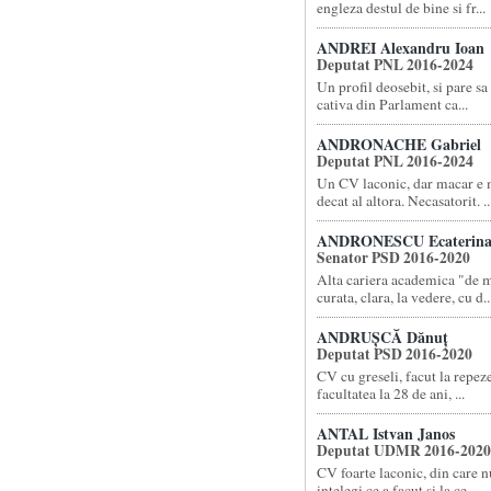
engleza destul de bine si fr...
ANDREI Alexandru Ioan
Deputat PNL 2016-2024
Un profil deosebit, si pare sa 
cativa din Parlament ca...
ANDRONACHE Gabriel
Deputat PNL 2016-2024
Un CV laconic, dar macar e m
decat al altora. Necasatorit. ..
ANDRONESCU Ecaterin
Senator PSD 2016-2020
Alta cariera academica "de 
curata, clara, la vedere, cu d..
ANDRUȘCĂ Dănuț
Deputat PSD 2016-2020
CV cu greseli, facut la repez
facultatea la 28 de ani, ...
ANTAL Istvan Janos
Deputat UDMR 2016-2020
CV foarte laconic, din care n
intelegi ce a facut si la ce ...