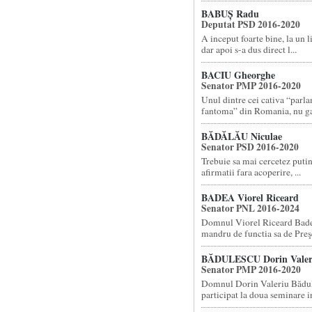
BABUȘ Radu
Deputat PSD 2016-2020
A inceput foarte bine, la un 
dar apoi s-a dus direct l...
BACIU Gheorghe
Senator PMP 2016-2020
Unul dintre cei cativa “parl
fantoma” din Romania, nu gas
BĂDĂLĂU Niculae
Senator PSD 2016-2020
Trebuie sa mai cercetez putin
afirmatii fara acoperire, ...
BADEA Viorel Riceard
Senator PNL 2016-2024
Domnul Viorel Riceard Badea
mandru de functia sa de Preşe
BĂDULESCU Dorin Valer
Senator PMP 2016-2020
Domnul Dorin Valeriu Bădul
participat la doua seminare in