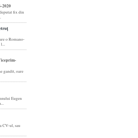
6-2020
eputat fix din
.
truț
care o Romano-
...
iceprim-
ne gandit, oare
mnului Eugen
...
a CV-ul, sau