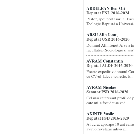
ARDELEAN Ben-Ori
Deputat PNL 2016-2024
Pastor, apoi profesor la Facu
Teologie Baptistă a Universi.
ARSU Alin Ionuț
Deputat USR 2016-2020
Domnul Alin Ionut Arsu a i
facultatea (Sociologie si asist
AVRAM Constantin
Deputat ALDE 2016-2020
Foarte expeditiv domnul Co
cu CV-ul. Liceu teoretic, isi..
AVRAM Nicolae
Senator PSD 2016-2020
Cel mai interesant profil de 
cate mi-a fost dat sa vad...
AXINTE Vasile
Deputat PSD 2016-2020
A lucrat aproape 10 ani ca su
avut o revelatie intr-o z...