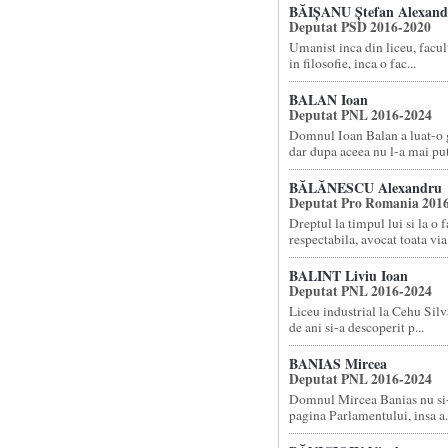
BĂIȘANU Ștefan Alexand
Deputat PSD 2016-2020
Umanist inca din liceu, facult
in filosofie, inca o fac...
BALAN Ioan
Deputat PNL 2016-2024
Domnul Ioan Balan a luat-o g
dar dupa aceea nu l-a mai put.
BĂLĂNESCU Alexandru
Deputat Pro Romania 201
Dreptul la timpul lui si la o f
respectabila, avocat toata via.
BALINT Liviu Ioan
Deputat PNL 2016-2024
Liceu industrial la Cehu Silva
de ani si-a descoperit p...
BANIAS Mircea
Deputat PNL 2016-2024
Domnul Mircea Banias nu si
pagina Parlamentului, insa a.