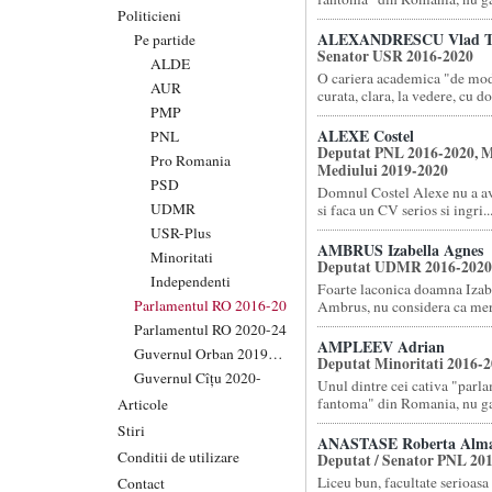
Politicieni
ALEXANDRESCU Vlad T
Pe partide
Senator USR 2016-2020
ALDE
O cariera academica "de mod
AUR
curata, clara, la vedere, cu doc
PMP
ALEXE Costel
PNL
Deputat PNL 2016-2020, M
Pro Romania
Mediului 2019-2020
PSD
Domnul Costel Alexe nu a av
UDMR
si faca un CV serios si ingri..
USR-Plus
AMBRUS Izabella Agnes
Minoritati
Deputat UDMR 2016-2020
Independenti
Foarte laconica doamna Izab
Parlamentul RO 2016-20
Ambrus, nu considera ca meri
Parlamentul RO 2020-24
AMPLEEV Adrian
Guvernul Orban 2019-20
Deputat Minoritati 2016-
Guvernul Cîțu 2020-
Unul dintre cei cativa "parl
fantoma" din Romania, nu gas
Articole
Stiri
ANASTASE Roberta Alm
Conditii de utilizare
Deputat / Senator PNL 20
Liceu bun, facultate serioasa 
Contact