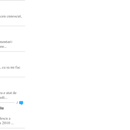
liceu cunoscut,
amentari-
e...
, ca sa nu fac
 e atat de
di...
1
iu
escu a
 2010 ...