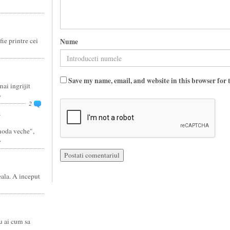
fie printre cei
Nume
Save my name, email, and website in this browser for 
ai ingrijit
.
2
a
moda veche",
.
eala. A inceput
u ai cum sa