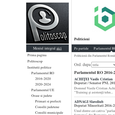
Politicieni
Meniul integral
aici
Pe partide
Parlamentul R
Prima pagina
Politicienii din Parlamentul Româ
Politoscop
Ord. dupa
Institutii politice
Parlamentul RO 2016-2
Parlamentul RO
2016-2020
ACHIȚEI Vasile Cristian
Deputat / Senator PNL 20
2020-2024
Domnul Vasile Cristian Achit
Parlamentul UE
"Training şi asistenţă tehn...
Orase si judete
Primari si prefecti
ADNAGI Slavoliub
Deputat Minoritati 2016-
Consilii judetene
Unul dintre cei cativa "parl
Consilii municipale
fantoma" din Romania, nu gas