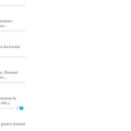
amentari-
e...
cu doctoratul
joc. Domnul
e,...
etatean de
din j...
1
re pentru domnul