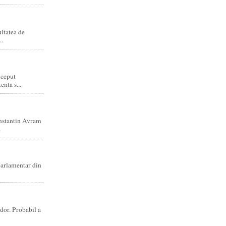
ltatea de
..
nceput
enta s...
nstantin Avram
.
parlamentar din
dor. Probabil a