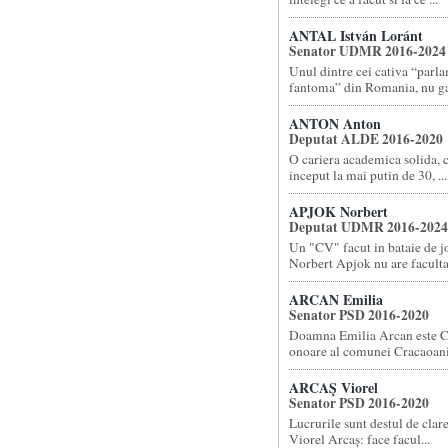
ANTAL István Loránt
Senator UDMR 2016-2024
Unul dintre cei cativa “parl
fantoma” din Romania, nu gas
ANTON Anton
Deputat ALDE 2016-2020
O cariera academica solida, 
inceput la mai putin de 30, ...
APJOK Norbert
Deputat UDMR 2016-2024
Un "CV" facut in bataie de 
Norbert Apjok nu are facultat
ARCAN Emilia
Senator PSD 2016-2020
Doamna Emilia Arcan este C
onoare al comunei Cracaoani 
ARCAŞ Viorel
Senator PSD 2016-2020
Lucrurile sunt destul de cla
Viorel Arcaș: face facul...