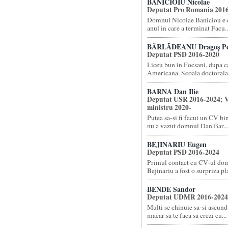
BĂNICIOIU Nicolae
Deputat Pro Romania 201
Domnul Nicolae Baniciou e d
anul in care a terminat Facu..
BÂRLĂDEANU Dragoș Pe
Deputat PSD 2016-2020
Liceu bun in Focsani, dupa 
Americana. Scoala doctorala l
BARNA Dan Ilie
Deputat USR 2016-2024; V
ministru 2020-
Putea sa-si fi facut un CV bi
nu a vazut domnul Dan Bar...
BEJINARIU Eugen
Deputat PSD 2016-2024
Primul contact cu CV-ul do
Bejinariu a fost o surpriza pla
BENDE Sandor
Deputat UDMR 2016-2024
Multi se chinuie sa-si ascund
macar sa te faca sa crezi cu...