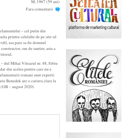
M, 1967 (59 ani)
Fara comentarii
rlamentului – cel putin din
ita printre celelalte de pe site-ul
fil, asa pare sa fie domnul
constructor, om de santier, asta a
iitorul.
 – dul Mihai Viteazul nr. 48, Sibiu
 dar din acelea pentru care nu e
arlamentarii romani sunt experti:
e Benedek are o cariera clara la
a. (GB – august 2020)