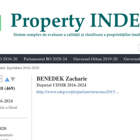
O 2016-20
Parlamentul RO 2020-24
Guvernul Orban 2019-20
Guvernul
niei, legislatura 2016-2020
BENEDEK Zacharie
Deputat UDMR 2016-2024
0 (469)
http://www.cdep.ro/pls/parlam/structura2015....
16-2024
ei a făcut
2020
amentari-
esti ...