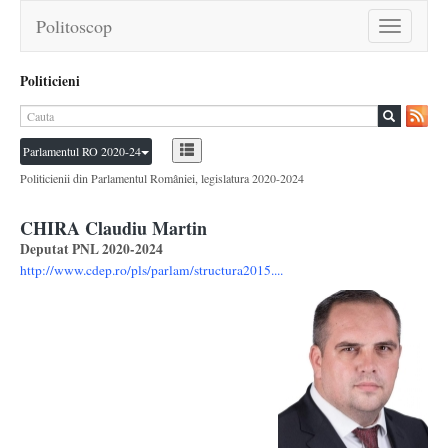
Politoscop
Toggle
navigation
Politicieni
Parlamentul RO 2020-24
Politicienii din Parlamentul României, legislatura 2020-2024
CHIRA Claudiu Martin
Deputat PNL 2020-2024
http://www.cdep.ro/pls/parlam/structura2015....