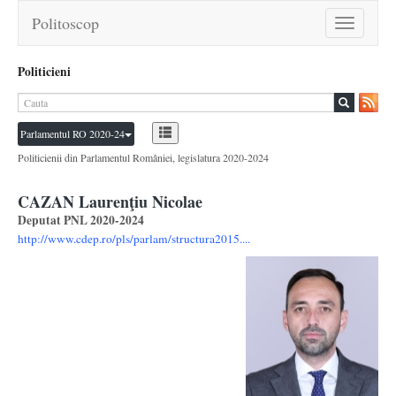
Politoscop
Toggle
navigation
Politicieni
Parlamentul RO 2020-24
Politicienii din Parlamentul României, legislatura 2020-2024
CAZAN Laurenţiu Nicolae
Deputat PNL 2020-2024
http://www.cdep.ro/pls/parlam/structura2015....