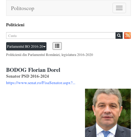
Politoscop
Toggle
navigation
Politicieni
Parlamentul RO 2016-20
Politicienii din Parlamentul României, legislatura 2016-2020
BODOG Florian Dorel
Senator PSD 2016-2024
https://www.senat.ro/FisaSenator.aspx?...