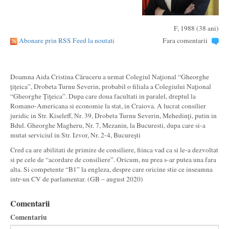
F, 1988 (38 ani)
Abonare prin RSS Feed la noutati
Fara comentarii
Doamna Aida Cristina Căruceru a urmat Colegiul Naţional “Gheorghe
ţiţeica”, Drobeta Turnu Severin, probabil o filiala a Colegiului Naţional
“Gheorghe Țiţeica”. Dupa care doua facultati in paralel, dreptul la
Romano-Americana si economie la stat, in Craiova. A lucrat consilier
juridic in Str. Kiseleff, Nr. 39, Drobeta Turnu Severin, Mehedinţi, putin in
Bdul. Gheorghe Magheru, Nr. 7, Mezanin, la Bucuresti, dupa care si-a
mutat serviciul in Str. Izvor, Nr. 2-4, Bucureşti
Cred ca are abilitati de primire de consiliere, fiinca vad ca si le-a dezvoltat
si pe cele de “acordare de consiliere”. Oricum, nu prea s-ar putea una fara
alta. Si competente “B1” la engleza, despre care oricine stie ce inseamna
intr-un CV de parlamentar. (GB – august 2020)
Comentarii
Comentariu