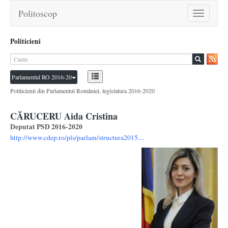
Politoscop
Toggle
navigation
Politicieni
Parlamentul RO 2016-20
Politicienii din Parlamentul României, legislatura 2016-2020
CĂRUCERU Aida Cristina
Deputat PSD 2016-2020
http://www.cdep.ro/pls/parlam/structura2015....