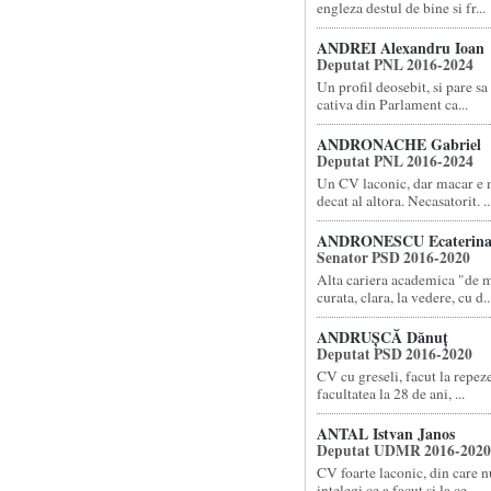
engleza destul de bine si fr...
ANDREI Alexandru Ioan
Deputat PNL 2016-2024
Un profil deosebit, si pare sa 
cativa din Parlament ca...
ANDRONACHE Gabriel
Deputat PNL 2016-2024
Un CV laconic, dar macar e m
decat al altora. Necasatorit. ..
ANDRONESCU Ecaterin
Senator PSD 2016-2020
Alta cariera academica "de 
curata, clara, la vedere, cu d..
ANDRUȘCĂ Dănuț
Deputat PSD 2016-2020
CV cu greseli, facut la repez
facultatea la 28 de ani, ...
ANTAL Istvan Janos
Deputat UDMR 2016-2020
CV foarte laconic, din care n
intelegi ce a facut si la ce ...