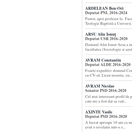
ARDELEAN Ben-Ori
Deputat PNL 2016-2024
Pastor, apoi profesor la Facu
Teologie Baptistă a Universi.
ARSU Alin Ionuț
Deputat USR 2016-2020
Domnul Alin Ionut Arsu a i
facultatea (Sociologie si asist
AVRAM Constantin
Deputat ALDE 2016-2020
Foarte expeditiv domnul Co
cu CV-ul. Liceu teoretic, isi..
AVRAM Nicolae
Senator PSD 2016-2020
Cel mai interesant profil de 
cate mi-a fost dat sa vad...
AXINTE Vasile
Deputat PSD 2016-2020
A lucrat aproape 10 ani ca su
avut o revelatie intr-o z...