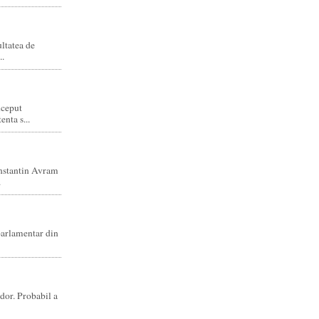
ltatea de
..
nceput
enta s...
nstantin Avram
.
parlamentar din
dor. Probabil a