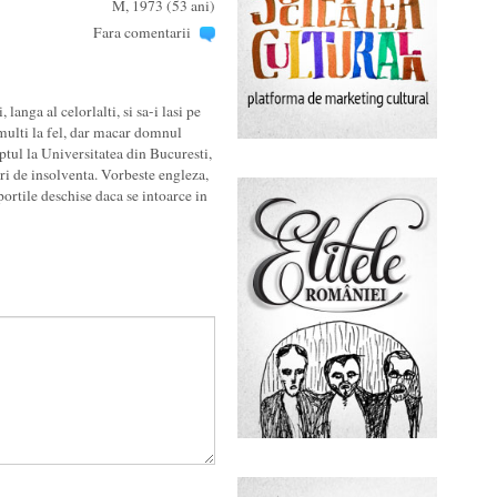
M, 1973 (53 ani)
Fara comentarii
anga al celorlalti, si sa-i lasi pe
 multi la fel, dar macar domnul
ptul la Universitatea din Bucuresti,
ari de insolventa. Vorbeste engleza,
portile deschise daca se intoarce in