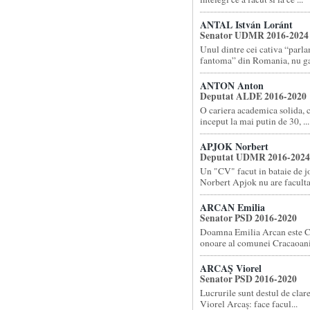
ANTAL István Loránt
Senator UDMR 2016-2024
Unul dintre cei cativa “parl
fantoma” din Romania, nu gas
ANTON Anton
Deputat ALDE 2016-2020
O cariera academica solida, 
inceput la mai putin de 30, ...
APJOK Norbert
Deputat UDMR 2016-2024
Un "CV" facut in bataie de 
Norbert Apjok nu are facultat
ARCAN Emilia
Senator PSD 2016-2020
Doamna Emilia Arcan este C
onoare al comunei Cracaoani 
ARCAŞ Viorel
Senator PSD 2016-2020
Lucrurile sunt destul de cla
Viorel Arcaș: face facul...