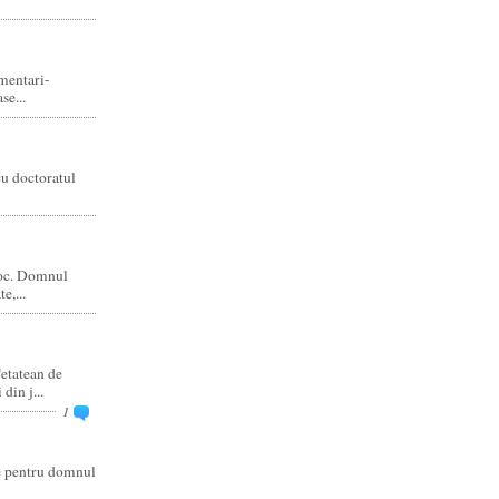
amentari-
e...
cu doctoratul
joc. Domnul
e,...
etatean de
din j...
1
re pentru domnul