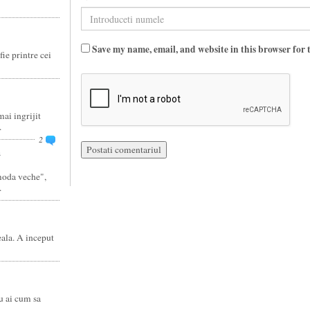
Save my name, email, and website in this browser for 
fie printre cei
ai ingrijit
.
2
a
moda veche",
.
eala. A inceput
u ai cum sa