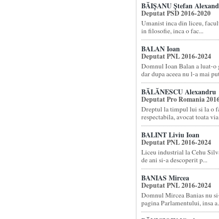
BĂIȘANU Ștefan Alexand
Deputat PSD 2016-2020
Umanist inca din liceu, facult
in filosofie, inca o fac...
BALAN Ioan
Deputat PNL 2016-2024
Domnul Ioan Balan a luat-o g
dar dupa aceea nu l-a mai put.
BĂLĂNESCU Alexandru
Deputat Pro Romania 201
Dreptul la timpul lui si la o f
respectabila, avocat toata via.
BALINT Liviu Ioan
Deputat PNL 2016-2024
Liceu industrial la Cehu Silva
de ani si-a descoperit p...
BANIAS Mircea
Deputat PNL 2016-2024
Domnul Mircea Banias nu si
pagina Parlamentului, insa a.