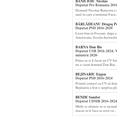
BĂNICIOIU Nicolae
Deputat Pro Romania 201
Domnul Nicolae Baniciou e d
anul in care a terminat Facu..
BÂRLĂDEANU Dragoș Pe
Deputat PSD 2016-2020
Liceu bun in Focsani, dupa 
Americana. Scoala doctorala l
BARNA Dan Ilie
Deputat USR 2016-2024; V
ministru 2020-
Putea sa-si fi facut un CV bi
nu a vazut domnul Dan Bar...
BEJINARIU Eugen
Deputat PSD 2016-2024
Primul contact cu CV-ul do
Bejinariu a fost o surpriza pla
BENDE Sandor
Deputat UDMR 2016-2024
Multi se chinuie sa-si ascund
macar sa te faca sa crezi cu...