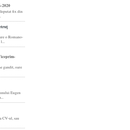
6-2020
eputat fix din
.
truț
care o Romano-
...
iceprim-
ne gandit, oare
mnului Eugen
...
a CV-ul, sau