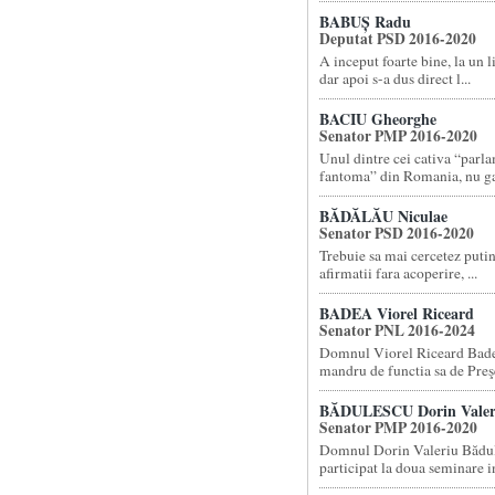
BABUȘ Radu
Deputat PSD 2016-2020
A inceput foarte bine, la un 
dar apoi s-a dus direct l...
BACIU Gheorghe
Senator PMP 2016-2020
Unul dintre cei cativa “parl
fantoma” din Romania, nu gas
BĂDĂLĂU Niculae
Senator PSD 2016-2020
Trebuie sa mai cercetez putin
afirmatii fara acoperire, ...
BADEA Viorel Riceard
Senator PNL 2016-2024
Domnul Viorel Riceard Badea
mandru de functia sa de Preşe
BĂDULESCU Dorin Valer
Senator PMP 2016-2020
Domnul Dorin Valeriu Bădul
participat la doua seminare in