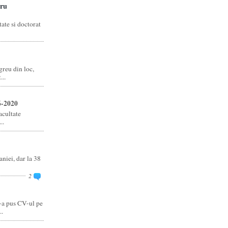
ru
ate si doctorat
reu din loc,
..
6-2020
acultate
..
niei, dar la 38
2
-a pus CV-ul pe
..