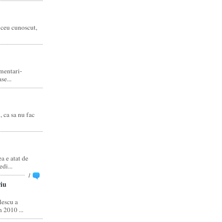
liceu cunoscut,
amentari-
e...
, ca sa nu fac
 e atat de
di...
1
iu
escu a
 2010 ...