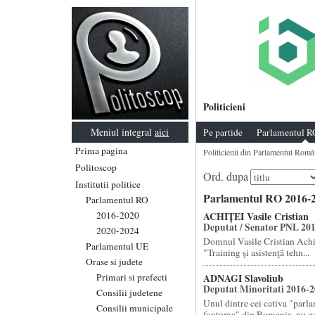
Politicieni
Meniul integral
aici
Pe partide
Parlamentul R
Prima pagina
Politicienii din Parlamentul Româ
Politoscop
Ord. dupa
Institutii politice
Parlamentul RO 2016-2
Parlamentul RO
2016-2020
ACHIȚEI Vasile Cristian
Deputat / Senator PNL 20
2020-2024
Domnul Vasile Cristian Achit
Parlamentul UE
"Training şi asistenţă tehn...
Orase si judete
Primari si prefecti
ADNAGI Slavoliub
Deputat Minoritati 2016-
Consilii judetene
Unul dintre cei cativa "parl
Consilii municipale
fantoma" din Romania, nu gas