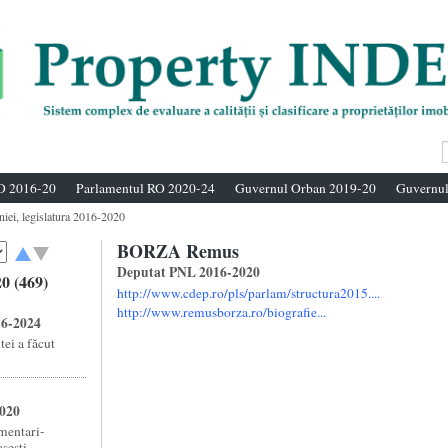
O 2016-20
Parlamentul RO 2020-24
Guvernul Orban 2019-20
Guvernul
niei, legislatura 2016-2020
BORZA Remus
Deputat PNL 2016-2020
0 (469)
http://www.cdep.ro/pls/parlam/structura2015....
http://www.remusborza.ro/biografie...
16-2024
ei a făcut
2020
amentari-
esti ...