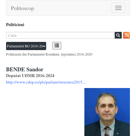
Politoscop
Toggle
navigation
Politicieni
Parlamentul RO 2016-20
Politicienii din Parlamentul României, legislatura 2016-2020
BENDE Sandor
Deputat UDMR 2016-2024
http://www.cdep.ro/pls/parlam/structura2015....