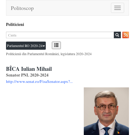
Politoscop
Toggle
navigation
Politicieni
Parlamentul RO 2020-24
Politicienii din Parlamentul României, legislatura 2020-2024
BÎCA Iulian Mihail
Senator PNL 2020-2024
http://www.senat.ro/FisaSenator.aspx?...