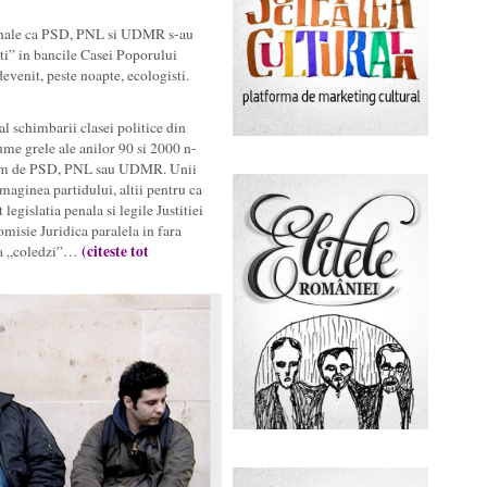
tionale ca PSD, PNL si UDMR s-au
ati” in bancile Casei Poporului
evenit, peste noapte, ecologisti.
l schimbarii clasei politice din
ume grele ale anilor 90 si 2000 n-
vorbim de PSD, PNL sau UDMR. Unii
imaginea partidului, altii pentru ca
 legislatia penala si legile Justitiei
misie Juridica paralela in fara
(
citeste tot
ara „coledzi”…