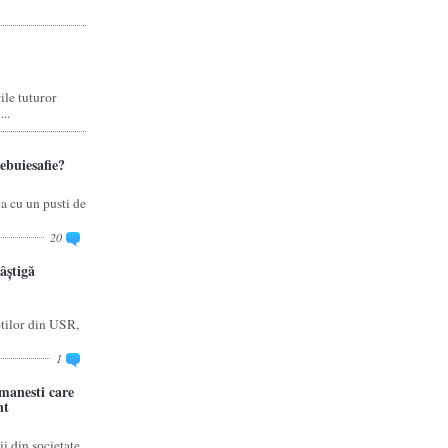
ile tuturor
..
rebuiesafie?
a cu un pusti de
20
âștigă
otilor din USR,
1
omanesti care
nt
i din societate,