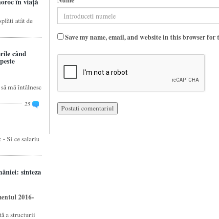
Nume
oroc în viață
splăti atât de
Save my name, email, and website in this browser for 
rile când
 peste
 să mă întâlnesc
25
 - Si ce salariu
âniei: sinteza
mentul 2016-
ă a structurii