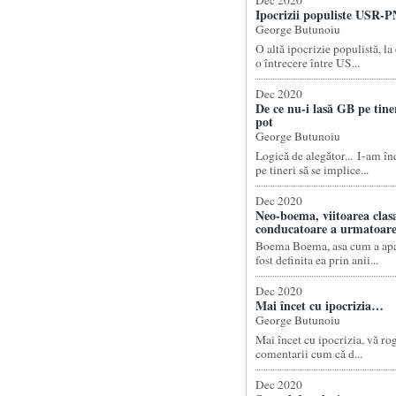
Dec 2020
Ipocrizii populiste USR-
George Butunoiu
O altă ipocrizie populistă, l
o întrecere între US...
Dec 2020
De ce nu-i lasă GB pe tiner
pot
George Butunoiu
Logică de alegător... I-am 
pe tineri să se implice...
Dec 2020
Neo-boema, viitoarea clas
conducatoare a urmatoarei
Boema Boema, asa cum a apa
fost definita ea prin anii...
Dec 2020
Mai încet cu ipocrizia…
George Butunoiu
Mai încet cu ipocrizia, vă rog
comentarii cum că d...
Dec 2020