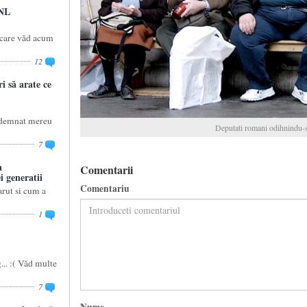
PNL
a care văd acum
12
i să arate ce
îndemnat mereu
Deputati romani odihnindu-
7
a
Comentarii
 generatii
Comentariu
rut si cum a
1
... :( Văd multe
7