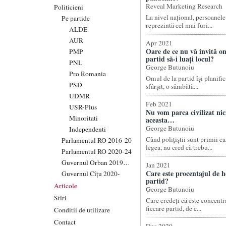
Reveal Marketing Research
Politicieni
La nivel național, persoanel
Pe partide
reprezintă cel mai furi...
ALDE
AUR
Apr 2021
Oare de ce nu vă invită o
PMP
partid să-i luați locul?
PNL
George Butunoiu
Pro Romania
Omul de la partid își planifică
PSD
sfârșit, o sâmbătă...
UDMR
Feb 2021
USR-Plus
Nu vom parca civilizat nici
Minoritati
aceasta…
George Butunoiu
Independenti
Când polițiștii sunt primii ca
Parlamentul RO 2016-20
legea, nu cred că trebu...
Parlamentul RO 2020-24
Guvernul Orban 2019-20
Jan 2021
Care este procentajul de ho
Guvernul Cîțu 2020-
partid?
Articole
George Butunoiu
Stiri
Care credeți că este concentra
fiecare partid, de c...
Conditii de utilizare
Contact