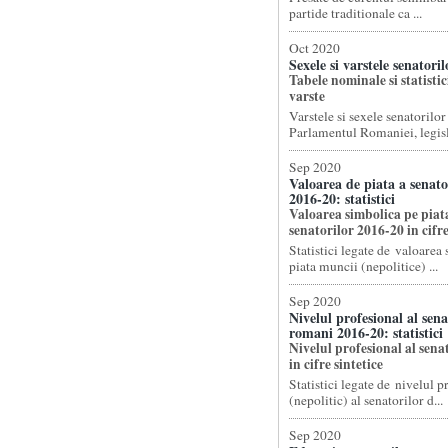
partide traditionale ca ...
Oct 2020
Sexele si varstele senatori
Tabele nominale si statistici
varste
Varstele si sexele senatorilor
Parlamentul Romaniei, legisla
Sep 2020
Valoarea de piata a senat
2016-20: statistici
Valoarea simbolica pe piat
senatorilor 2016-20 in cifre
Statistici legate de valoarea
piata muncii (nepolitice) ...
Sep 2020
Nivelul profesional al sena
romani 2016-20: statistici
Nivelul profesional al sena
in cifre sintetice
Statistici legate de nivelul p
(nepolitic) al senatorilor d...
Sep 2020