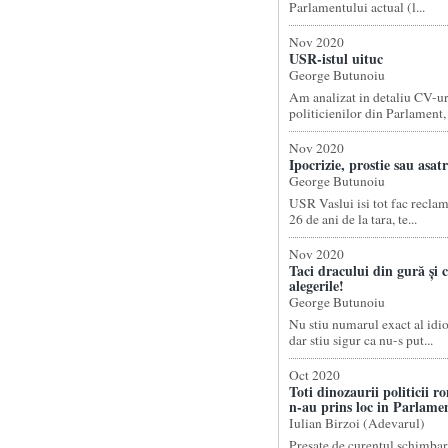
Parlamentului actual (l...
Nov 2020
USR-istul uituc
George Butunoiu
Am analizat in detaliu CV-ur
politicienilor din Parlament, .
Nov 2020
Ipocrizie, prostie sau asat
George Butunoiu
USR Vaslui isi tot fac reclam
26 de ani de la tara, te...
Nov 2020
Taci dracului din gură și c
alegerile!
George Butunoiu
Nu stiu numarul exact al idi
dar stiu sigur ca nu-s put...
Oct 2020
Toti dinozaurii politicii r
n-au prins loc in Parlame
Iulian Birzoi (Adevarul)
Presate de curentul schimbari