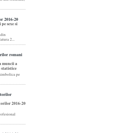
lor 2016-20
 pe sexe si
 din
tura 2...
orilor romani
a muncii a
 statistice
 simbolica pe
torilor
torilor 2016-20
rofesional