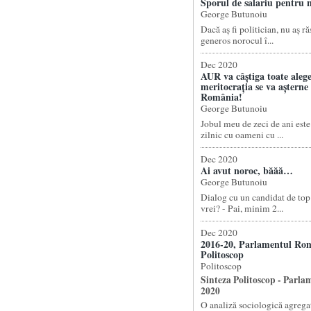
Sporul de salariu pentru n
George Butunoiu
Dacă aș fi politician, nu aș ră
generos norocul î...
Dec 2020
AUR va câștiga toate alege
meritocrația se va așterne
România!
George Butunoiu
Jobul meu de zeci de ani este
zilnic cu oameni cu ...
Dec 2020
Ai avut noroc, băăă…
George Butunoiu
Dialog cu un candidat de top:
vrei? - Pai, minim 2...
Dec 2020
2016-20, Parlamentul Rom
Politoscop
Politoscop
Sinteza Politoscop - Parla
2020
O analiză sociologică agregat