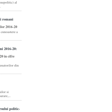
nepolitic) al
.
ii romani
ilor 2016-20
e cunoastere a
ni 2016-20:
0 in cifre
senatorilor din
ilor si
rare,...
sului politic-