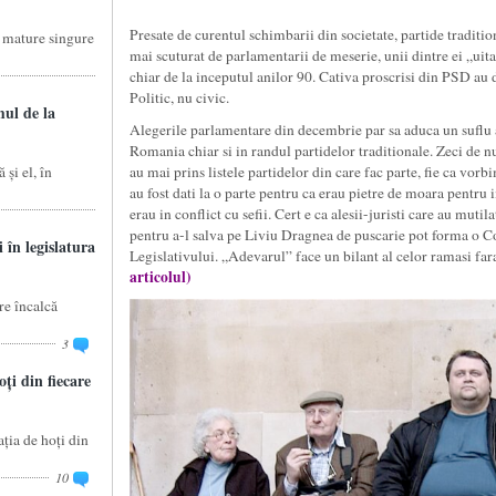
Presate de curentul schimbarii din societate, partide tradi
e mature singure
mai scuturat de parlamentarii de meserie, unii dintre ei „uit
chiar de la inceputul anilor 90. Cativa proscrisi din PSD au d
Politic, nu civic.
mul de la
Alegerile parlamentare din decembrie par sa aduca un suflu a
Romania chiar si in randul partidelor traditionale. Zeci de n
 și el, în
au mai prins listele partidelor din care fac parte, fie ca 
au fost dati la o parte pentru ca erau pietre de moara pentru 
erau in conflict cu sefii. Cert e ca alesii-juristi care au mutilat
pentru a-l salva pe Liviu Dragnea de puscarie pot forma o Co
 în legislatura
Legislativului. „Adevarul” face un bilant al celor ramasi f
articolul
)
re încalcă
3
ți din fiecare
ția de hoți din
10