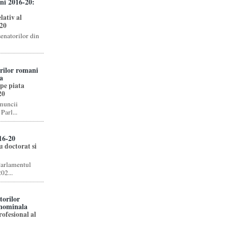
ni 2016-20:
lativ al
-20
senatorilor din
orilor romani
a
pe piata
20
 muncii
Parl...
16-20
u doctorat si
Parlamentul
02...
torilor
 nominala
ofesional al