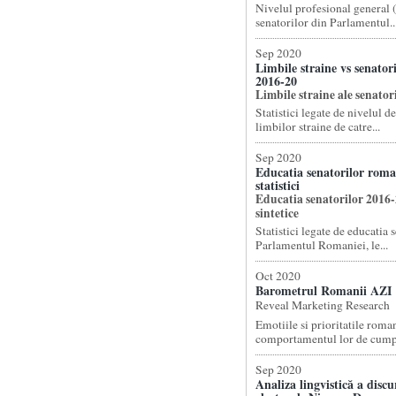
Nivelul profesional general (
senatorilor din Parlamentul..
Sep 2020
Limbile straine vs senator
2016-20
Limbile straine ale senator
Statistici legate de nivelul d
limbilor straine de catre...
Sep 2020
Educatia senatorilor roma
statistici
Educatia senatorilor 2016-2
sintetice
Statistici legate de educatia 
Parlamentul Romaniei, le...
Oct 2020
Barometrul Romanii AZI
Reveal Marketing Research
Emotiile si prioritatile roman
comportamentul lor de cumpa
Sep 2020
Analiza lingvistică a discur