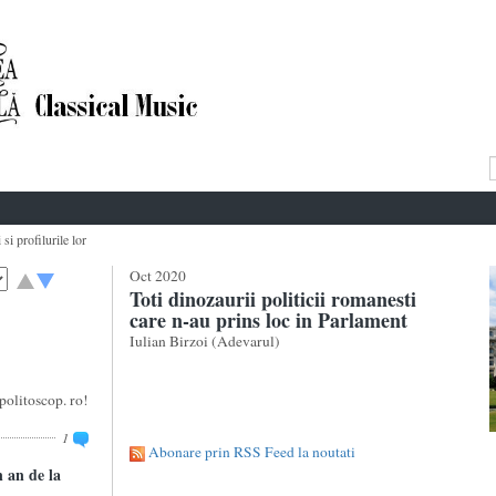
si profilurile lor
Oct 2020
Toti dinozaurii politicii romanesti
care n-au prins loc in Parlament
Iulian Birzoi (Adevarul)
politoscop. ro!
1
Abonare prin RSS Feed la noutati
 an de la