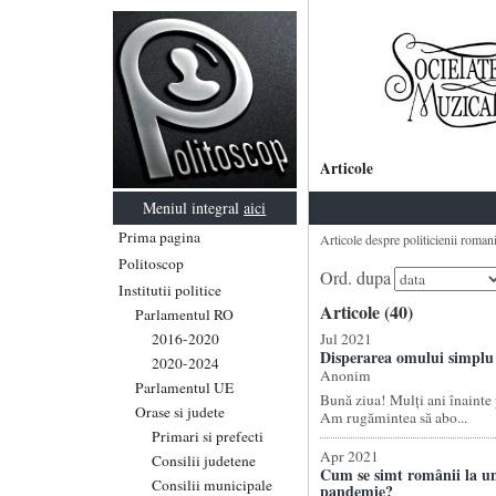
Articole
Meniul integral
aici
Prima pagina
Articole despre politicienii romani 
Politoscop
Ord. dupa
Institutii politice
Articole (40)
Parlamentul RO
2016-2020
Jul 2021
Disperarea omului simplu
2020-2024
Anonim
Parlamentul UE
Bună ziua! Mulți ani înainte 
Orase si judete
Am rugămintea să abo...
Primari si prefecti
Apr 2021
Consilii judetene
Cum se simt românii la un
Consilii municipale
pandemie?