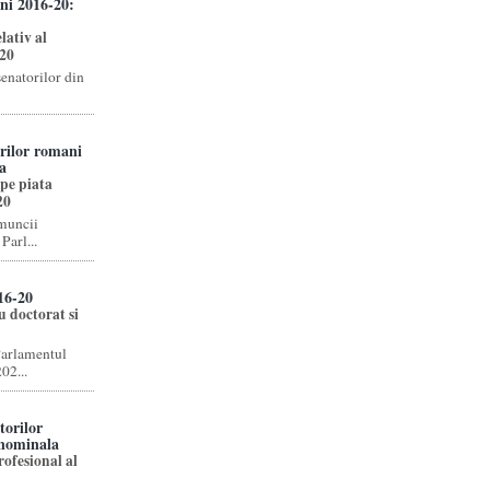
ni 2016-20:
lativ al
-20
senatorilor din
orilor romani
a
pe piata
20
 muncii
Parl...
16-20
u doctorat si
Parlamentul
02...
torilor
 nominala
ofesional al