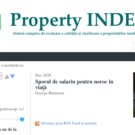
si profilurile lor
Dec 2020
Sporul de salariu pentru noroc în
viață
George Butunoiu
politoscop. ro!
1
Abonare prin RSS Feed la noutati
 an de la