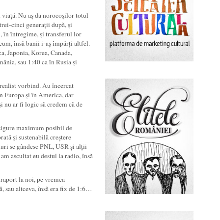
n viață. Nu aș da norocoșilor totul
trei-cinci generații după, și
 în întregime, și transferul lor
um, însă banii i-aș împărți altfel.
a, Japonia, Korea, Canada,
ânia, sau 1:40 ca în Rusia și
 realist vorbind. Au încercat
rin Europa și în America, dar
i nu ar fi logic să credem că de
ă asigure maximum posibil de
brată și sustenabilă creștere
rturi se gândesc PNL, USR și alții
am ascultat eu destul la radio, însă
t raport la noi, pe vremea
ță, sau altceva, însă era fix de 1:6…