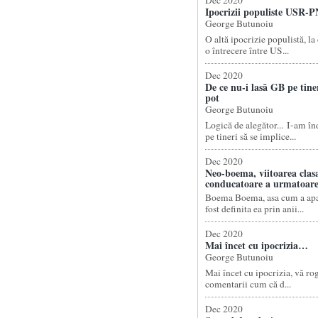
Dec 2020
Ipocrizii populiste USR-
George Butunoiu
O altă ipocrizie populistă, l
o întrecere între US...
Dec 2020
De ce nu-i lasă GB pe tiner
pot
George Butunoiu
Logică de alegător... I-am 
pe tineri să se implice...
Dec 2020
Neo-boema, viitoarea clas
conducatoare a urmatoarei
Boema Boema, asa cum a apa
fost definita ea prin anii...
Dec 2020
Mai încet cu ipocrizia…
George Butunoiu
Mai încet cu ipocrizia, vă rog
comentarii cum că d...
Dec 2020