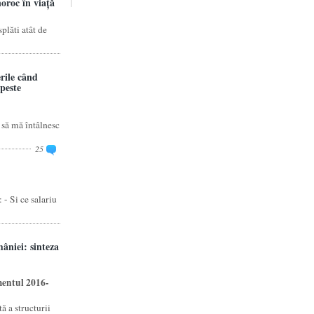
oroc în viață
splăti atât de
rile când
 peste
 să mă întâlnesc
25
 - Si ce salariu
âniei: sinteza
mentul 2016-
ă a structurii