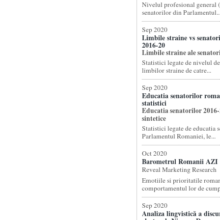
Nivelul profesional general (
senatorilor din Parlamentul..
Sep 2020
Limbile straine vs senator
2016-20
Limbile straine ale senator
Statistici legate de nivelul d
limbilor straine de catre...
Sep 2020
Educatia senatorilor roma
statistici
Educatia senatorilor 2016-2
sintetice
Statistici legate de educatia 
Parlamentul Romaniei, le...
Oct 2020
Barometrul Romanii AZI
Reveal Marketing Research
Emotiile si prioritatile roman
comportamentul lor de cumpa
Sep 2020
Analiza lingvistică a discur