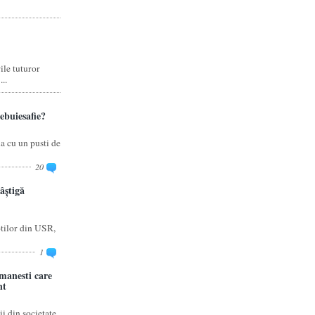
ile tuturor
..
rebuiesafie?
a cu un pusti de
20
âștigă
otilor din USR,
1
omanesti care
nt
i din societate,