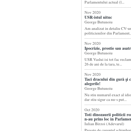
Parlamentului actual (l...
Nov 2020
USR-istul uituc
George Butunoiu
Am analizat in detaliu CV-ur
politicienilor din Parlament, .
Nov 2020
Ipocrizie, prostie sau asat
George Butunoiu
USR Vaslui isi tot fac reclam
26 de ani de la tara, te...
Nov 2020
Taci dracului din gură și c
alegerile!
George Butunoiu
Nu stiu numarul exact al idi
dar stiu sigur ca nu-s put...
Oct 2020
Toti dinozaurii politicii r
n-au prins loc in Parlame
Iulian Birzoi (Adevarul)
Presate de curentul schimbari