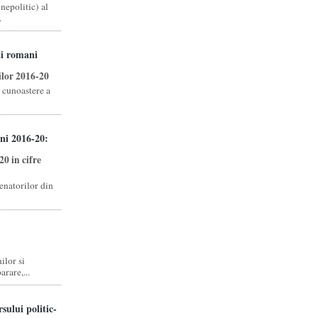
nepolitic) al
.
ii romani
ilor 2016-20
e cunoastere a
ni 2016-20:
0 in cifre
senatorilor din
ilor si
rare,...
sului politic-