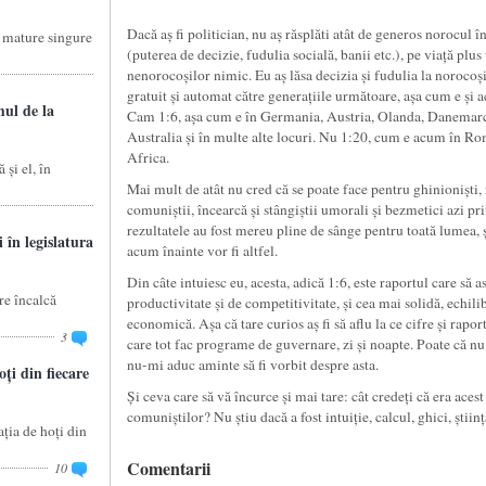
Dacă aș fi politician, nu aș răsplăti atât de generos norocul î
e mature singure
(puterea de decizie, fudulia socială, banii etc.), pe viață plus 
nenorocoșilor nimic. Eu aș lăsa decizia și fudulia la norocoși,
gratuit și automat către generațiile următoare, așa cum e și ac
mul de la
Cam 1:6, așa cum e în Germania, Austria, Olanda, Danemarc
Australia și în multe alte locuri. Nu 1:20, cum e acum în Rom
Africa.
 și el, în
Mai mult de atât nu cred că se poate face pentru ghinioniști,
comuniștii, încearcă și stângiștii umorali și bezmetici azi p
rezultatele au fost mereu pline de sânge pentru toată lumea, ș
 în legislatura
acum înainte vor fi altfel.
Din câte intuiesc eu, acesta, adică 1:6, este raportul care s
re încalcă
productivitate și de competitivitate, și cea mai solidă, echili
economică. Așa că tare curios aș fi să aflu la ce cifre și rapo
3
care tot fac programe de guvernare, zi și noapte. Poate că nu 
nu-mi aduc aminte să fi vorbit despre asta.
ți din fiecare
Și ceva care să vă încurce și mai tare: cât credeți că era aces
comuniștilor? Nu știu dacă a fost intuiție, calcul, ghici, știin
ția de hoți din
Comentarii
10