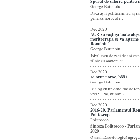
Sporul de salariu pentru n
George Butunoiu
Dacă aș fi politician, nu aș ră
generos norocul î...
Dec 2020
AUR va câștiga toate alege
meritocrația se va așterne
România!
George Butunoiu
Jobul meu de zeci de ani este
zilnic cu oameni cu ...
Dec 2020
Ai avut noroc, băăă…
George Butunoiu
Dialog cu un candidat de top:
vrei? - Pai, minim 2...
Dec 2020
2016-20, Parlamentul Rom
Politoscop
Politoscop
Sinteza Politoscop - Parla
2020
O analiză sociologică agregat