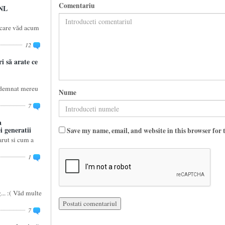
Comentariu
PNL
a care văd acum
12
i să arate ce
îndemnat mereu
Nume
7
a
 generatii
Save my name, email, and website in this browser for 
rut si cum a
1
... :( Văd multe
7