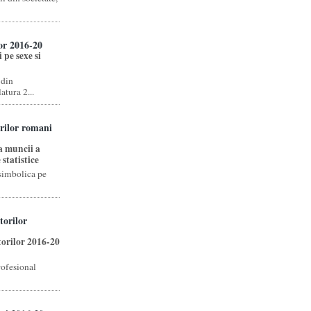
lor 2016-20
 pe sexe si
 din
tura 2...
orilor romani
a muncii a
 statistice
 simbolica pe
torilor
torilor 2016-20
rofesional