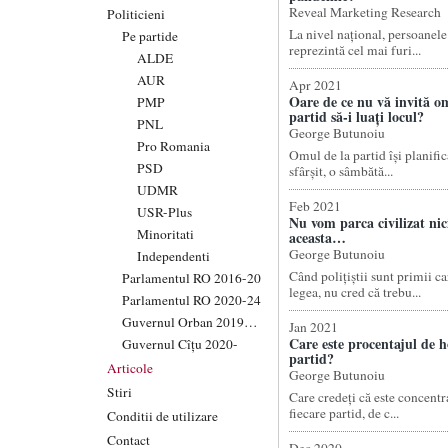
Reveal Marketing Research
Politicieni
La nivel național, persoanel
Pe partide
reprezintă cel mai furi...
ALDE
AUR
Apr 2021
Oare de ce nu vă invită o
PMP
partid să-i luați locul?
PNL
George Butunoiu
Pro Romania
Omul de la partid își planifică
PSD
sfârșit, o sâmbătă...
UDMR
Feb 2021
USR-Plus
Nu vom parca civilizat nici
Minoritati
aceasta…
George Butunoiu
Independenti
Când polițiștii sunt primii ca
Parlamentul RO 2016-20
legea, nu cred că trebu...
Parlamentul RO 2020-24
Guvernul Orban 2019-20
Jan 2021
Care este procentajul de ho
Guvernul Cîțu 2020-
partid?
Articole
George Butunoiu
Stiri
Care credeți că este concentra
fiecare partid, de c...
Conditii de utilizare
Contact