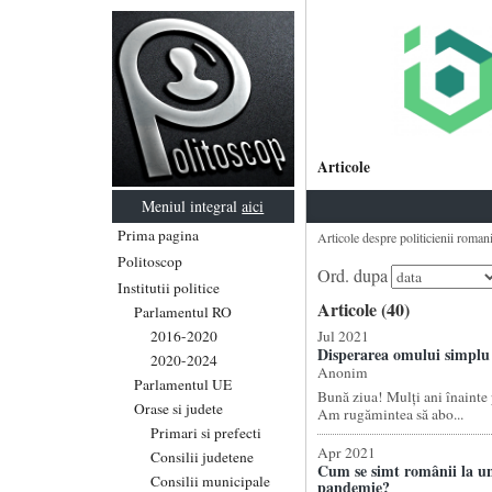
Articole
Meniul integral
aici
Prima pagina
Articole despre politicienii romani 
Politoscop
Ord. dupa
Institutii politice
Articole (40)
Parlamentul RO
2016-2020
Jul 2021
Disperarea omului simplu
2020-2024
Anonim
Parlamentul UE
Bună ziua! Mulți ani înainte 
Orase si judete
Am rugămintea să abo...
Primari si prefecti
Apr 2021
Consilii judetene
Cum se simt românii la un
Consilii municipale
pandemie?