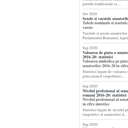
partide traditionale ca ...
Oct 2020
Sexele si varstele senatori
Tabele nominale si statistici
varste
Varstele si sexele senatorilor
Parlamentul Romaniei, legisla
Sep 2020
Valoarea de piata a senat
2016-20: statistici
Valoarea simbolica pe piat
senatorilor 2016-20 in cifre
Statistici legate de valoarea
piata muncii (nepolitice) ...
Sep 2020
Nivelul profesional al sena
romani 2016-20: statistici
Nivelul profesional al sena
in cifre sintetice
Statistici legate de nivelul p
(nepolitic) al senatorilor d...
Sep 2020