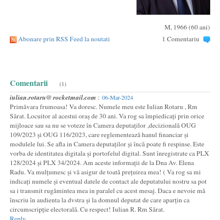
M, 1966 (60 ani)
Abonare prin RSS Feed la noutati
1 Comentariu
Comentarii
(1)
iulian.rotaru@ rocketmail.com
:
06-Mar-2024
Primăvara frumoasa! Va doresc. Numele meu este Iulian Rotaru , Rm
Sărat. Locuitor al acestui oraș de 30 ani. Va rog sa împiedicați prin orice
mijloace sau sa nu se voteze în Camera deputaților ,decizională OUG
109/2023 și OUG 116/2023, care reglementează hanul financiar și
modulele lui. Se afla in Camera deputaților și încă poate fi respinse. Este
vorba de identitatea digitala și portofelul digital. Sunt înregistrate ca PLX
128/2024 și PLX 34/2024. Am aceste informații de la Dna Av. Elena
Radu. Va mulțumesc și vă asigur de toată prețuirea mea! ( Va rog sa mi
indicați numele și eventual datele de contact ale deputatului nostru sa pot
sa i transmit rugămintea mea in paralel cu acest mesaj. Daca e nevoie mă
înscriu în audienta la dvstra și la domnul deputat de care aparțin ca
circumscripție electorală. Cu respect! Iulian R. Rm Sărat.
Reply