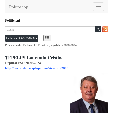
Politoscop
Toggle
navigation
Politicieni
Parlamentul RO 2020-24
Politicienii din Parlamentul României, legislatura 2020-2024
ŢEPELUŞ Laurenţiu Cristinel
Deputat PSD 2020-2024
http://www.cdep.ro/pls/parlam/structura2015....