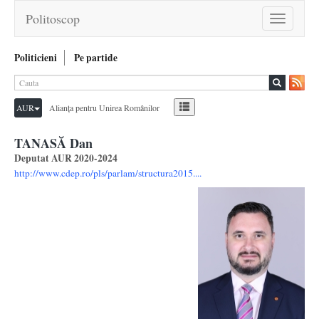
Politoscop
Toggle
navigation
Politicieni
Pe partide
AUR
Alianța pentru Unirea Românilor
TANASĂ Dan
Deputat AUR 2020-2024
http://www.cdep.ro/pls/parlam/structura2015....