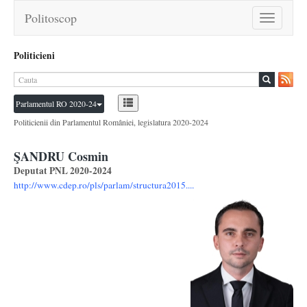
Politoscop
Toggle
navigation
Politicieni
Parlamentul RO 2020-24
Politicienii din Parlamentul României, legislatura 2020-2024
ŞANDRU Cosmin
Deputat PNL 2020-2024
http://www.cdep.ro/pls/parlam/structura2015....