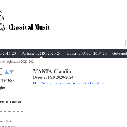
O 2016-20
Parlamentul RO 2020-24
Guvernul Orban 2019-20
Guvernul
niei, legislatura 2020-2024
MANTA Claudiu
Deputat PSD 2020-2024
4 (465)
http://www.cdep.ro/pls/parlam/structura2015....
ghe
ciu Andrei
16-2024
ei a făcut