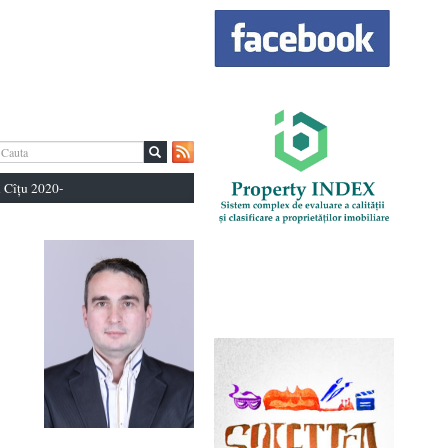
 Cîțu 2020-