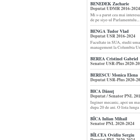
BENEDEK Zacharie
Deputat UDMR 2016-2024
Mi s-a parut cea mai interes
de pe siye-ul Parlamentulu...
BENGA Tudor Vlad
Deputat USR 2016-2024
Facultate in SUA, studii uma
management la Columbia Un.
BEREA Cristinel Gabriel
Senator USR-Plus 2020-20
BERESCU Monica Elena
Deputat USR-Plus 2020-2
BICA Dănuț
Deputat / Senator PNL 20
Inginer mecanic, apoi un ma
dupa 20 de ani. O lista lunga c
BÎCA Iulian Mihail
Senator PNL 2020-2024
BÎLCEA Ovidiu Sergiu
Deputat PNL 2020-2024