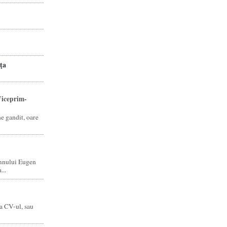
ţa
iceprim-
ne gandit, oare
mnului Eugen
...
a CV-ul, sau