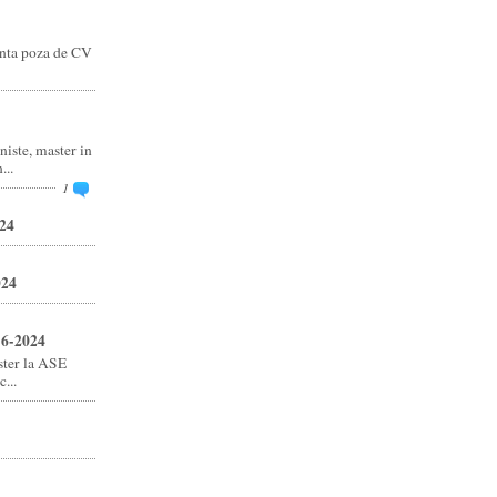
anta poza de CV
niste, master in
..
1
24
024
16-2024
ster la ASE
...