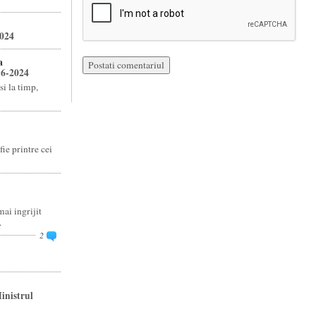
2024
a
16-2024
si la timp,
fie printre cei
ai ingrijit
.
2
inistrul