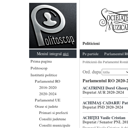
Politicieni
Meniul integral
aici
Pe partide
Parlamentul R
Prima pagina
Politicienii din Parlamentul Româ
Politoscop
Ord. dupa
Institutii politice
Parlamentul RO 2020-2
Parlamentul RO
2016-2020
ACATRINEI Dorel Gheor
Deputat AUR 2020-2024
2020-2024
Parlamentul UE
ACHIMAŞ CADARIU Patri
Orase si judete
Deputat PSD 2020-2024
Primari si prefecti
ACHIȚEI Vasile Cristian
Consilii judetene
Deputat / Senator PNL 20
Consilii municipale
Domnul Vasile Cristian Achit