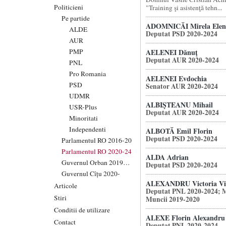
Politicieni
"Training şi asistenţă tehn...
Pe partide
ADOMNICĂI Mirela Elen
ALDE
Deputat PSD 2020-2024
AUR
PMP
AELENEI Dănuţ
Deputat AUR 2020-2024
PNL
Pro Romania
AELENEI Evdochia
PSD
Senator AUR 2020-2024
UDMR
ALBIŞTEANU Mihail
USR-Plus
Deputat AUR 2020-2024
Minoritati
Independenti
ALBOTĂ Emil Florin
Deputat PSD 2020-2024
Parlamentul RO 2016-20
Parlamentul RO 2020-24
ALDA Adrian
Guvernul Orban 2019-20
Deputat PSD 2020-2024
Guvernul Cîțu 2020-
ALEXANDRU Victoria Vio
Articole
Deputat PNL 2020-2024; M
Stiri
Muncii 2019-2020
Conditii de utilizare
ALEXE Florin Alexandru
Contact
Deputat PNL 2020-2024