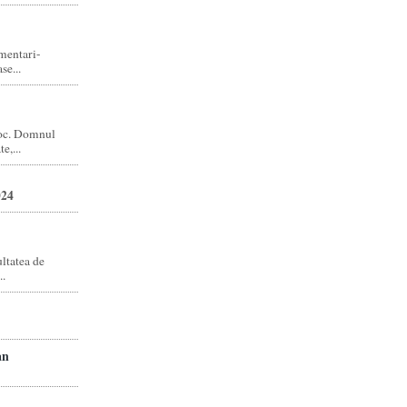
amentari-
e...
joc. Domnul
e,...
024
ltatea de
..
an