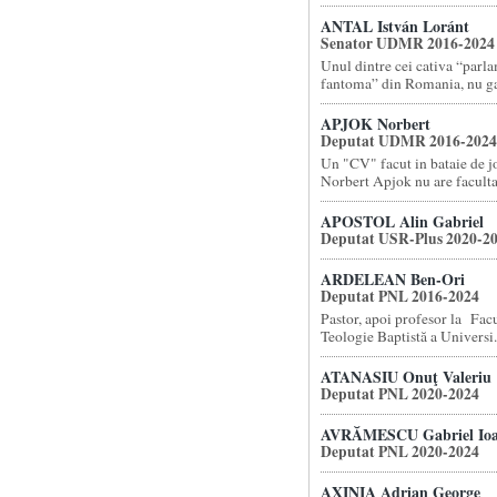
ANTAL István Loránt
Senator UDMR 2016-2024
Unul dintre cei cativa “parl
fantoma” din Romania, nu gas
APJOK Norbert
Deputat UDMR 2016-2024
Un "CV" facut in bataie de 
Norbert Apjok nu are facultat
APOSTOL Alin Gabriel
Deputat USR-Plus 2020-2
ARDELEAN Ben-Ori
Deputat PNL 2016-2024
Pastor, apoi profesor la Facu
Teologie Baptistă a Universi.
ATANASIU Onuţ Valeriu
Deputat PNL 2020-2024
AVRĂMESCU Gabriel Io
Deputat PNL 2020-2024
AXINIA Adrian George