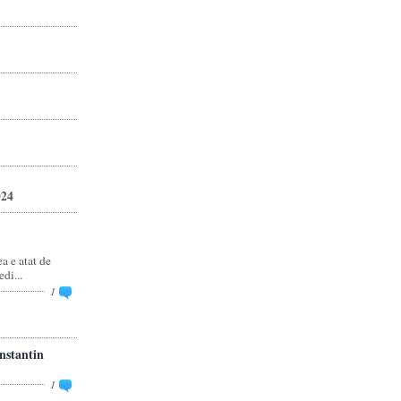
024
 e atat de
di...
1
stantin
1