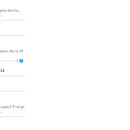
reu din loc,
..
niei, dar la 38
2
024
-a pus CV-ul pe
..