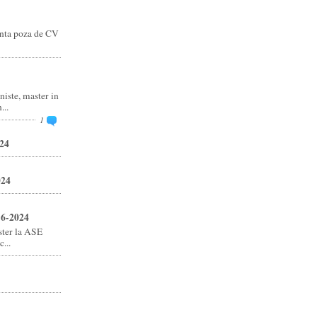
anta poza de CV
niste, master in
..
1
24
024
16-2024
ster la ASE
...