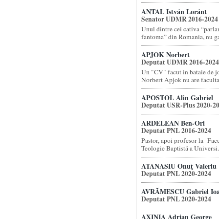
ANTAL István Loránt
Senator UDMR 2016-2024
Unul dintre cei cativa “parl
fantoma” din Romania, nu gas
APJOK Norbert
Deputat UDMR 2016-2024
Un "CV" facut in bataie de 
Norbert Apjok nu are facultat
APOSTOL Alin Gabriel
Deputat USR-Plus 2020-2
ARDELEAN Ben-Ori
Deputat PNL 2016-2024
Pastor, apoi profesor la Facu
Teologie Baptistă a Universi.
ATANASIU Onuţ Valeriu
Deputat PNL 2020-2024
AVRĂMESCU Gabriel Io
Deputat PNL 2020-2024
AXINIA Adrian George