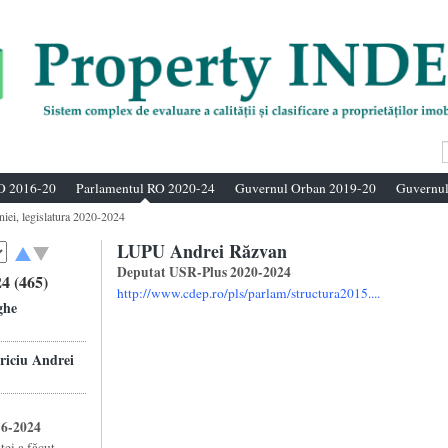
O 2016-20
Parlamentul RO 2020-24
Guvernul Orban 2019-20
Guvernul
niei, legislatura 2020-2024
LUPU Andrei Răzvan
Deputat USR-Plus 2020-2024
4 (465)
http://www.cdep.ro/pls/parlam/structura2015....
ghe
ciu Andrei
16-2024
ei a făcut