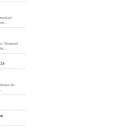
amentari-
e...
joc. Domnul
e,...
024
ltatea de
..
an