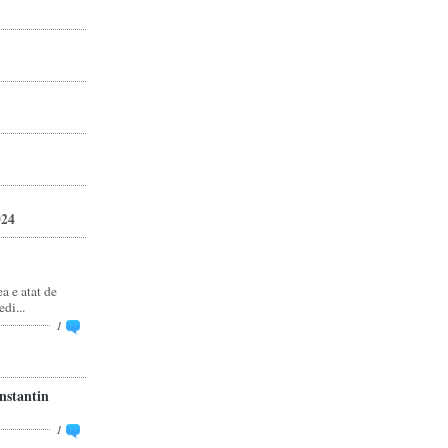
024
 e atat de
di...
1
stantin
1