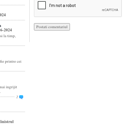
2024
a
16-2024
si la timp,
fie printre cei
ai ingrijit
.
2
inistrul