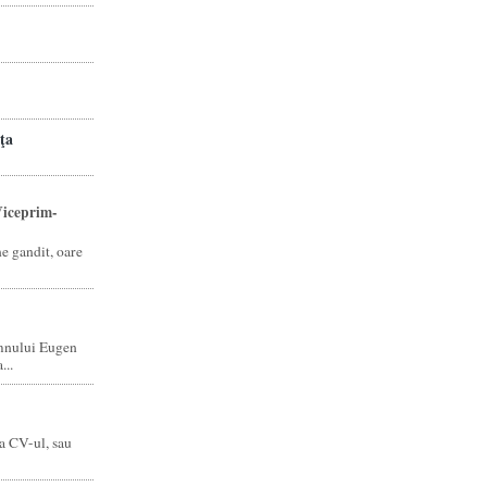
ţa
iceprim-
ne gandit, oare
mnului Eugen
...
a CV-ul, sau