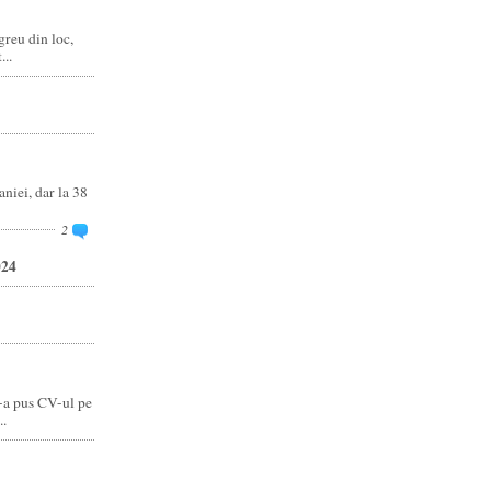
reu din loc,
..
niei, dar la 38
2
024
-a pus CV-ul pe
..