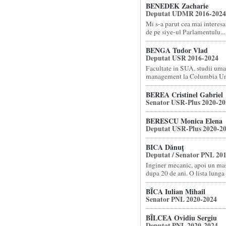
BENEDEK Zacharie
Deputat UDMR 2016-2024
Mi s-a parut cea mai interes
de pe siye-ul Parlamentulu...
BENGA Tudor Vlad
Deputat USR 2016-2024
Facultate in SUA, studii uma
management la Columbia Un.
BEREA Cristinel Gabriel
Senator USR-Plus 2020-20
BERESCU Monica Elena
Deputat USR-Plus 2020-2
BICA Dănuț
Deputat / Senator PNL 20
Inginer mecanic, apoi un ma
dupa 20 de ani. O lista lunga c
BÎCA Iulian Mihail
Senator PNL 2020-2024
BÎLCEA Ovidiu Sergiu
Deputat PNL 2020-2024