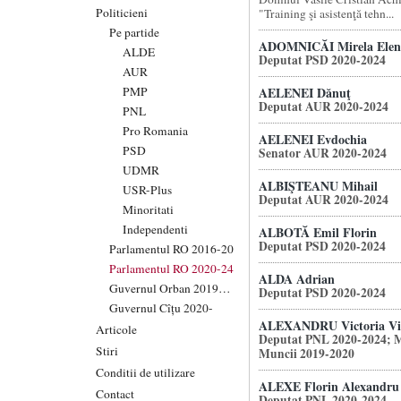
Politicieni
"Training şi asistenţă tehn...
Pe partide
ADOMNICĂI Mirela Elen
ALDE
Deputat PSD 2020-2024
AUR
PMP
AELENEI Dănuţ
Deputat AUR 2020-2024
PNL
Pro Romania
AELENEI Evdochia
PSD
Senator AUR 2020-2024
UDMR
ALBIŞTEANU Mihail
USR-Plus
Deputat AUR 2020-2024
Minoritati
Independenti
ALBOTĂ Emil Florin
Deputat PSD 2020-2024
Parlamentul RO 2016-20
Parlamentul RO 2020-24
ALDA Adrian
Guvernul Orban 2019-20
Deputat PSD 2020-2024
Guvernul Cîțu 2020-
ALEXANDRU Victoria Vio
Articole
Deputat PNL 2020-2024; M
Stiri
Muncii 2019-2020
Conditii de utilizare
ALEXE Florin Alexandru
Contact
Deputat PNL 2020-2024