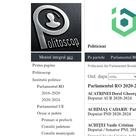
Politicieni
Meniul integral
aici
Pe partide
Parlamentul R
Prima pagina
Politicienii din Parlamentul Româ
Politoscop
Ord. dupa
Institutii politice
Parlamentul RO 2020-2
Parlamentul RO
2016-2020
ACATRINEI Dorel Gheor
Deputat AUR 2020-2024
2020-2024
Parlamentul UE
ACHIMAŞ CADARIU Patri
Orase si judete
Deputat PSD 2020-2024
Primari si prefecti
ACHIȚEI Vasile Cristian
Consilii judetene
Deputat / Senator PNL 20
Consilii municipale
Domnul Vasile Cristian Achit