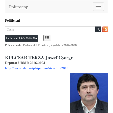
Politoscop
Toggle
navigation
Politicieni
Parlamentul RO 2016-20
Politicienii din Parlamentul României, legislatura 2016-2020
KULCSAR TERZA Joszef Gyorgy
Deputat UDMR 2016-2024
http://www.cdep.ro/pls/parlam/structura2015....