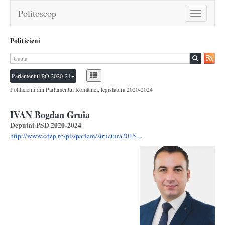
Politoscop
Toggle
navigation
Politicieni
Parlamentul RO 2020-24
Politicienii din Parlamentul României, legislatura 2020-2024
IVAN Bogdan Gruia
Deputat PSD 2020-2024
http://www.cdep.ro/pls/parlam/structura2015....