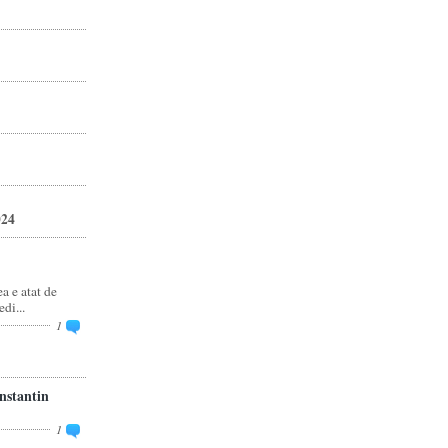
024
 e atat de
di...
1
stantin
1