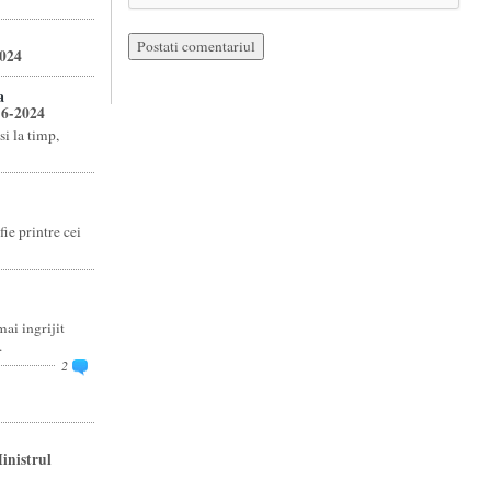
2024
a
16-2024
si la timp,
fie printre cei
ai ingrijit
.
2
inistrul