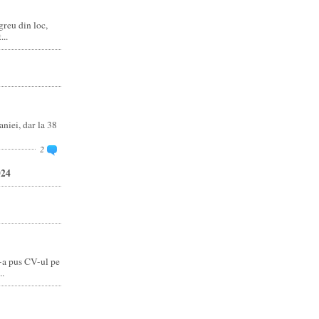
reu din loc,
..
niei, dar la 38
2
024
-a pus CV-ul pe
..