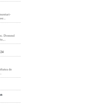
amentari-
e...
joc. Domnul
e,...
024
ltatea de
..
an