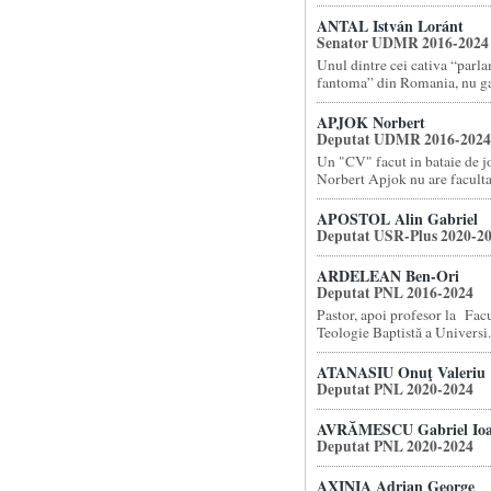
ANTAL István Loránt
Senator UDMR 2016-2024
Unul dintre cei cativa “parl
fantoma” din Romania, nu gas
APJOK Norbert
Deputat UDMR 2016-2024
Un "CV" facut in bataie de 
Norbert Apjok nu are facultat
APOSTOL Alin Gabriel
Deputat USR-Plus 2020-2
ARDELEAN Ben-Ori
Deputat PNL 2016-2024
Pastor, apoi profesor la Facu
Teologie Baptistă a Universi.
ATANASIU Onuţ Valeriu
Deputat PNL 2020-2024
AVRĂMESCU Gabriel Io
Deputat PNL 2020-2024
AXINIA Adrian George