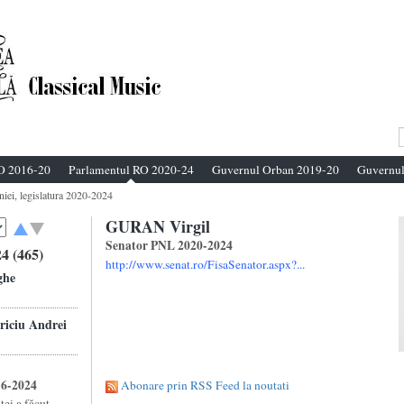
O 2016-20
Parlamentul RO 2020-24
Guvernul Orban 2019-20
Guvernul
niei, legislatura 2020-2024
GURAN Virgil
Senator PNL 2020-2024
4 (465)
http://www.senat.ro/FisaSenator.aspx?...
ghe
ciu Andrei
16-2024
Abonare prin RSS Feed la noutati
ei a făcut