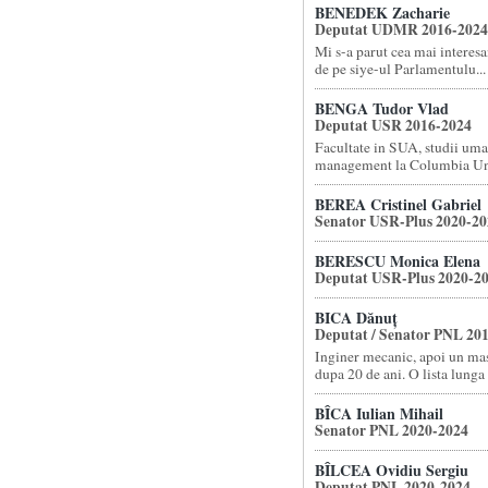
BENEDEK Zacharie
Deputat UDMR 2016-2024
Mi s-a parut cea mai interes
de pe siye-ul Parlamentulu...
BENGA Tudor Vlad
Deputat USR 2016-2024
Facultate in SUA, studii uma
management la Columbia Un.
BEREA Cristinel Gabriel
Senator USR-Plus 2020-20
BERESCU Monica Elena
Deputat USR-Plus 2020-2
BICA Dănuț
Deputat / Senator PNL 20
Inginer mecanic, apoi un ma
dupa 20 de ani. O lista lunga c
BÎCA Iulian Mihail
Senator PNL 2020-2024
BÎLCEA Ovidiu Sergiu
Deputat PNL 2020-2024