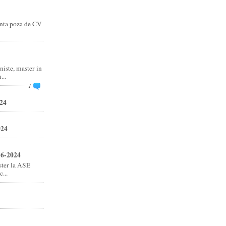
anta poza de CV
niste, master in
..
1
24
024
16-2024
ster la ASE
...