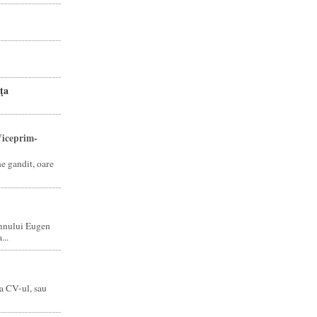
ţa
iceprim-
ne gandit, oare
mnului Eugen
...
a CV-ul, sau