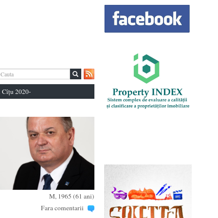
 Cîțu 2020-
M, 1965 (61 ani)
Fara comentarii