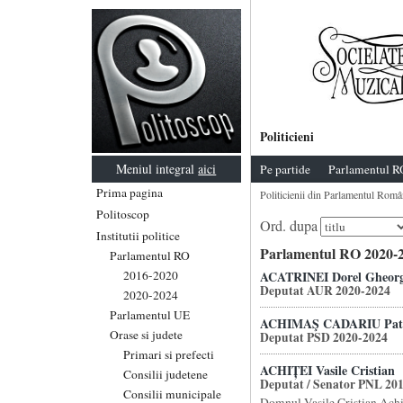
Politicieni
Meniul integral
aici
Pe partide
Parlamentul R
Prima pagina
Politicienii din Parlamentul Româ
Politoscop
Ord. dupa
Institutii politice
Parlamentul RO 2020-2
Parlamentul RO
2016-2020
ACATRINEI Dorel Gheor
Deputat AUR 2020-2024
2020-2024
Parlamentul UE
ACHIMAŞ CADARIU Patri
Orase si judete
Deputat PSD 2020-2024
Primari si prefecti
ACHIȚEI Vasile Cristian
Consilii judetene
Deputat / Senator PNL 20
Consilii municipale
Domnul Vasile Cristian Achit