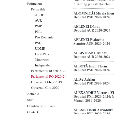
Politicieni
"Training şi asistenţă tehn...
Pe partide
ADOMNICĂI Mirela Elen
ALDE
Deputat PSD 2020-2024
AUR
PMP
AELENEI Dănuţ
Deputat AUR 2020-2024
PNL
Pro Romania
AELENEI Evdochia
PSD
Senator AUR 2020-2024
UDMR
ALBIŞTEANU Mihail
USR-Plus
Deputat AUR 2020-2024
Minoritati
Independenti
ALBOTĂ Emil Florin
Deputat PSD 2020-2024
Parlamentul RO 2016-20
Parlamentul RO 2020-24
ALDA Adrian
Guvernul Orban 2019-20
Deputat PSD 2020-2024
Guvernul Cîțu 2020-
ALEXANDRU Victoria Vio
Articole
Deputat PNL 2020-2024; M
Stiri
Muncii 2019-2020
Conditii de utilizare
ALEXE Florin Alexandru
Contact
Deputat PNL 2020-2024