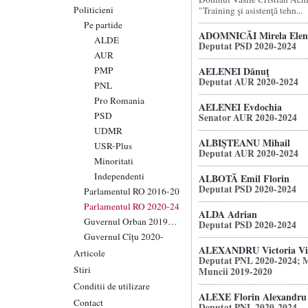
Politicieni
"Training şi asistenţă tehn...
Pe partide
ADOMNICĂI Mirela Elen
ALDE
Deputat PSD 2020-2024
AUR
PMP
AELENEI Dănuţ
Deputat AUR 2020-2024
PNL
Pro Romania
AELENEI Evdochia
PSD
Senator AUR 2020-2024
UDMR
ALBIŞTEANU Mihail
USR-Plus
Deputat AUR 2020-2024
Minoritati
Independenti
ALBOTĂ Emil Florin
Deputat PSD 2020-2024
Parlamentul RO 2016-20
Parlamentul RO 2020-24
ALDA Adrian
Guvernul Orban 2019-20
Deputat PSD 2020-2024
Guvernul Cîțu 2020-
ALEXANDRU Victoria Vio
Articole
Deputat PNL 2020-2024; M
Stiri
Muncii 2019-2020
Conditii de utilizare
ALEXE Florin Alexandru
Contact
Deputat PNL 2020-2024