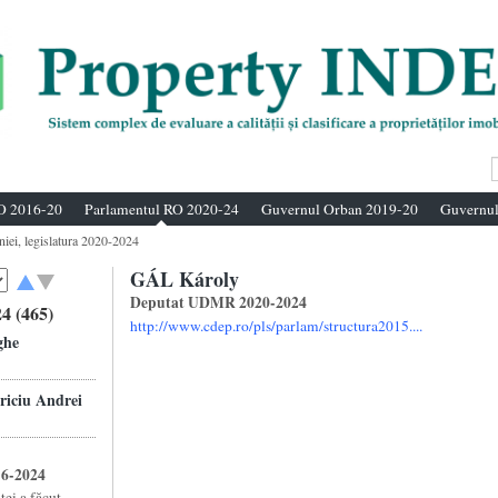
O 2016-20
Parlamentul RO 2020-24
Guvernul Orban 2019-20
Guvernul
niei, legislatura 2020-2024
GÁL Károly
Deputat UDMR 2020-2024
4 (465)
http://www.cdep.ro/pls/parlam/structura2015....
ghe
ciu Andrei
16-2024
ei a făcut