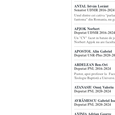
ANTAL István Loránt
Senator UDMR 2016-2024
Unul dintre cei cativa “parl
fantoma” din Romania, nu gas
APJOK Norbert
Deputat UDMR 2016-2024
Un "CV" facut in bataie de 
Norbert Apjok nu are facultat
APOSTOL Alin Gabriel
Deputat USR-Plus 2020-2
ARDELEAN Ben-Ori
Deputat PNL 2016-2024
Pastor, apoi profesor la Facu
Teologie Baptistă a Universi.
ATANASIU Onuţ Valeriu
Deputat PNL 2020-2024
AVRĂMESCU Gabriel Io
Deputat PNL 2020-2024
AXINIA Adrian George