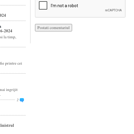
2024
a
16-2024
si la timp,
fie printre cei
ai ingrijit
.
2
inistrul