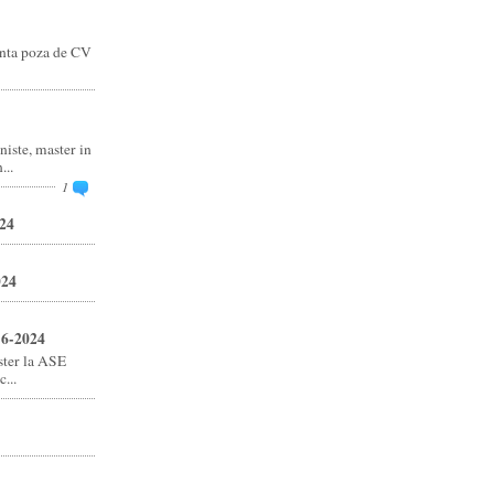
anta poza de CV
niste, master in
..
1
24
024
16-2024
ster la ASE
...