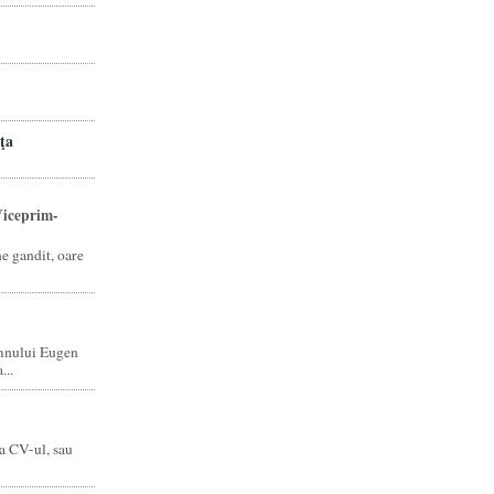
ţa
iceprim-
ne gandit, oare
mnului Eugen
...
a CV-ul, sau