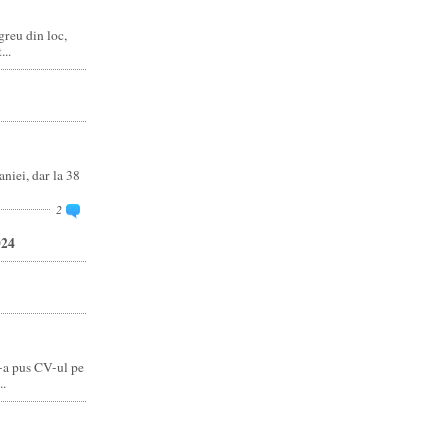
reu din loc,
..
niei, dar la 38
2
024
-a pus CV-ul pe
..