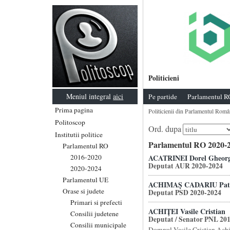
Politicieni
Meniul integral
aici
Pe partide
Parlamentul R
Prima pagina
Politicienii din Parlamentul Româ
Politoscop
Ord. dupa
Institutii politice
Parlamentul RO 2020-2
Parlamentul RO
2016-2020
ACATRINEI Dorel Gheor
Deputat AUR 2020-2024
2020-2024
Parlamentul UE
ACHIMAŞ CADARIU Patri
Orase si judete
Deputat PSD 2020-2024
Primari si prefecti
ACHIȚEI Vasile Cristian
Consilii judetene
Deputat / Senator PNL 20
Consilii municipale
Domnul Vasile Cristian Achit