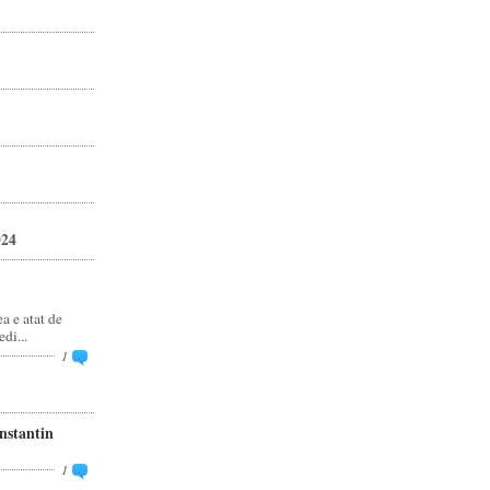
024
 e atat de
di...
1
stantin
1