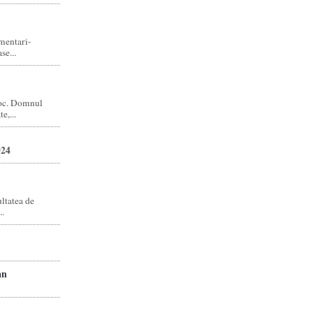
amentari-
e...
joc. Domnul
e,...
024
ltatea de
..
an