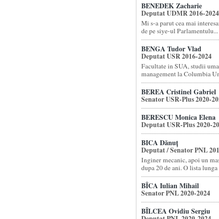
BENEDEK Zacharie
Deputat UDMR 2016-2024
Mi s-a parut cea mai interes
de pe siye-ul Parlamentulu...
BENGA Tudor Vlad
Deputat USR 2016-2024
Facultate in SUA, studii uma
management la Columbia Un.
BEREA Cristinel Gabriel
Senator USR-Plus 2020-20
BERESCU Monica Elena
Deputat USR-Plus 2020-2
BICA Dănuț
Deputat / Senator PNL 20
Inginer mecanic, apoi un ma
dupa 20 de ani. O lista lunga c
BÎCA Iulian Mihail
Senator PNL 2020-2024
BÎLCEA Ovidiu Sergiu
Deputat PNL 2020-2024