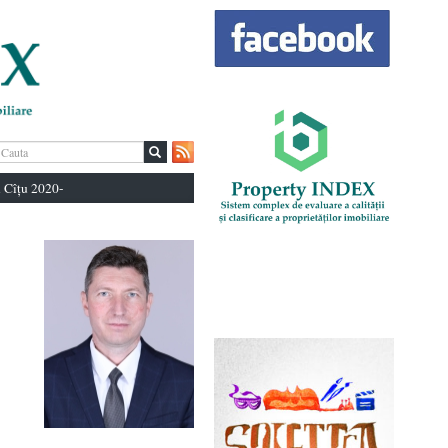
 Cîțu 2020-