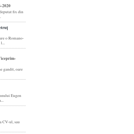
6-2020
eputat fix din
.
truț
care o Romano-
...
iceprim-
ne gandit, oare
mnului Eugen
...
a CV-ul, sau