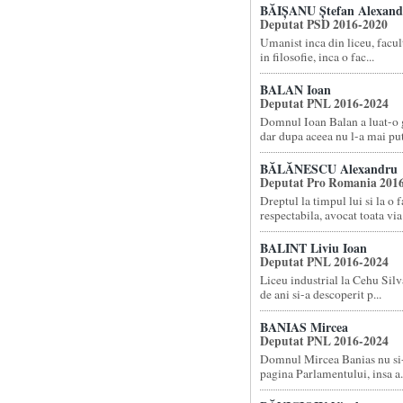
BĂIȘANU Ștefan Alexand
Deputat PSD 2016-2020
Umanist inca din liceu, facult
in filosofie, inca o fac...
BALAN Ioan
Deputat PNL 2016-2024
Domnul Ioan Balan a luat-o g
dar dupa aceea nu l-a mai put.
BĂLĂNESCU Alexandru
Deputat Pro Romania 201
Dreptul la timpul lui si la o f
respectabila, avocat toata via.
BALINT Liviu Ioan
Deputat PNL 2016-2024
Liceu industrial la Cehu Silva
de ani si-a descoperit p...
BANIAS Mircea
Deputat PNL 2016-2024
Domnul Mircea Banias nu si
pagina Parlamentului, insa a.