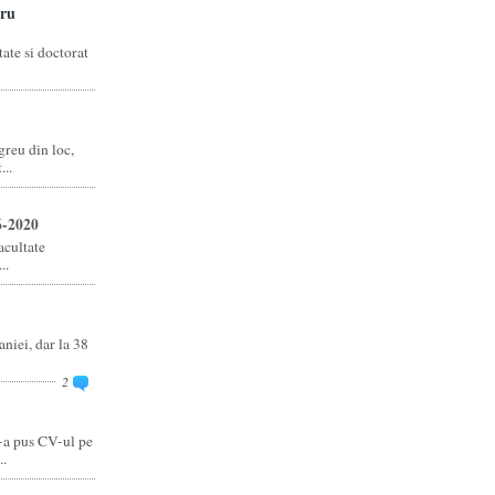
ru
ate si doctorat
reu din loc,
..
6-2020
acultate
..
niei, dar la 38
2
-a pus CV-ul pe
..