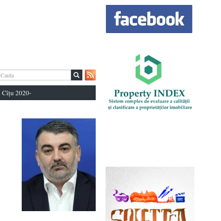
 Cîțu 2020-