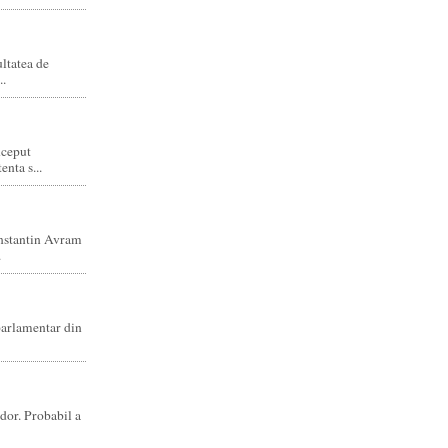
ltatea de
..
nceput
enta s...
nstantin Avram
.
parlamentar din
dor. Probabil a