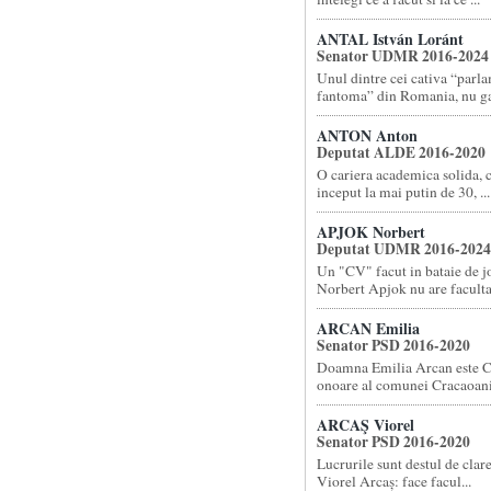
ANTAL István Loránt
Senator UDMR 2016-2024
Unul dintre cei cativa “parl
fantoma” din Romania, nu gas
ANTON Anton
Deputat ALDE 2016-2020
O cariera academica solida, 
inceput la mai putin de 30, ...
APJOK Norbert
Deputat UDMR 2016-2024
Un "CV" facut in bataie de 
Norbert Apjok nu are facultat
ARCAN Emilia
Senator PSD 2016-2020
Doamna Emilia Arcan este C
onoare al comunei Cracaoani 
ARCAŞ Viorel
Senator PSD 2016-2020
Lucrurile sunt destul de cla
Viorel Arcaș: face facul...