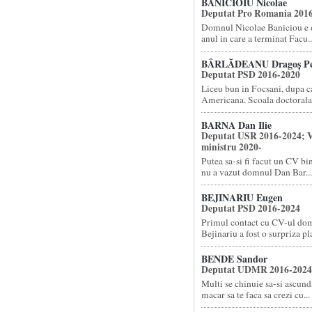
BĂNICIOIU Nicolae
Deputat Pro Romania 201
Domnul Nicolae Baniciou e d
anul in care a terminat Facu..
BÂRLĂDEANU Dragoș Pe
Deputat PSD 2016-2020
Liceu bun in Focsani, dupa 
Americana. Scoala doctorala l
BARNA Dan Ilie
Deputat USR 2016-2024; V
ministru 2020-
Putea sa-si fi facut un CV bi
nu a vazut domnul Dan Bar...
BEJINARIU Eugen
Deputat PSD 2016-2024
Primul contact cu CV-ul do
Bejinariu a fost o surpriza pla
BENDE Sandor
Deputat UDMR 2016-2024
Multi se chinuie sa-si ascund
macar sa te faca sa crezi cu...