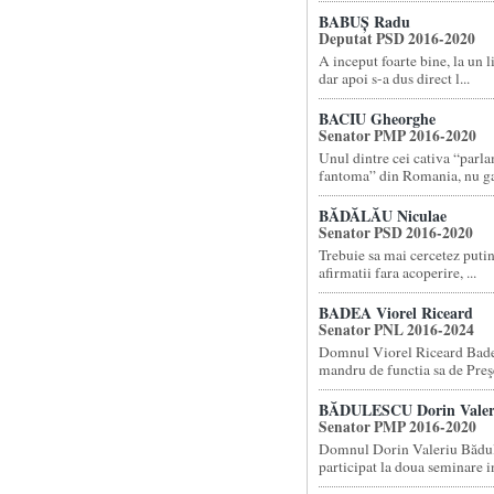
BABUȘ Radu
Deputat PSD 2016-2020
A inceput foarte bine, la un 
dar apoi s-a dus direct l...
BACIU Gheorghe
Senator PMP 2016-2020
Unul dintre cei cativa “parl
fantoma” din Romania, nu gas
BĂDĂLĂU Niculae
Senator PSD 2016-2020
Trebuie sa mai cercetez putin
afirmatii fara acoperire, ...
BADEA Viorel Riceard
Senator PNL 2016-2024
Domnul Viorel Riceard Badea
mandru de functia sa de Preşe
BĂDULESCU Dorin Valer
Senator PMP 2016-2020
Domnul Dorin Valeriu Bădul
participat la doua seminare in