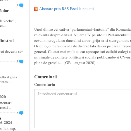
1
Abonare prin RSS Feed la noutati
udor
a veche",
t...
Unul dintre cei cativa “parlamentari-fantoma” din Romania, 
relevanta despre dansul. Nu are CV pe site-ul Parlamentului,
inistrul
ceva in neregula cu dansul, si a avut grija sa-si stearga toate 
Oricum, o mare dovada de dispret fata de cei pe care ii reprez
ut decenta sa-
general. Cu atat mai mult cu cat aproape toti ceilalti colegi a
.
minimale de politete politica si sociala publicandu-si CV-uri
1
pline de greseli… (GB – august 2020)
Comentarii
ella Agnes
tam ...
Comentariu
2020
amentari-
esti ...
1
a
16-2024
si la timp,