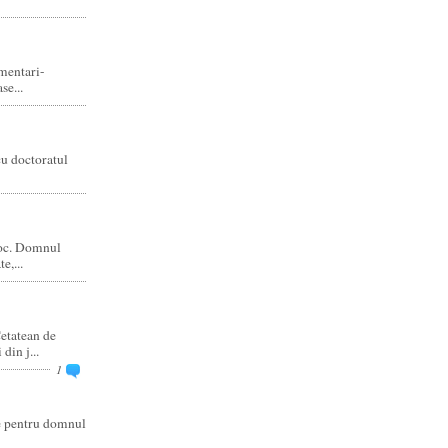
amentari-
e...
cu doctoratul
joc. Domnul
e,...
etatean de
din j...
1
re pentru domnul