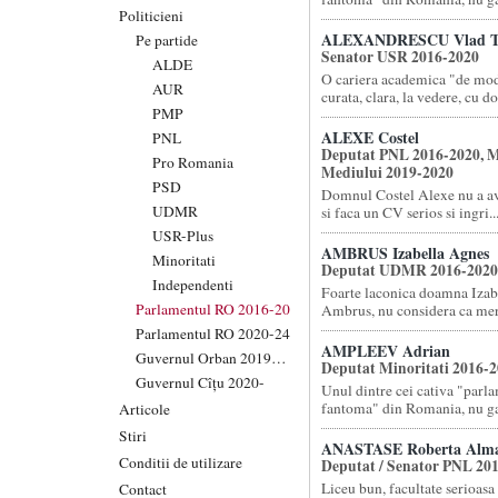
Politicieni
ALEXANDRESCU Vlad T
Pe partide
Senator USR 2016-2020
ALDE
O cariera academica "de mod
AUR
curata, clara, la vedere, cu doc
PMP
ALEXE Costel
PNL
Deputat PNL 2016-2020, M
Pro Romania
Mediului 2019-2020
PSD
Domnul Costel Alexe nu a av
UDMR
si faca un CV serios si ingri..
USR-Plus
AMBRUS Izabella Agnes
Minoritati
Deputat UDMR 2016-2020
Independenti
Foarte laconica doamna Izab
Parlamentul RO 2016-20
Ambrus, nu considera ca meri
Parlamentul RO 2020-24
AMPLEEV Adrian
Guvernul Orban 2019-20
Deputat Minoritati 2016-
Guvernul Cîțu 2020-
Unul dintre cei cativa "parl
fantoma" din Romania, nu gas
Articole
Stiri
ANASTASE Roberta Alm
Conditii de utilizare
Deputat / Senator PNL 20
Liceu bun, facultate serioasa 
Contact