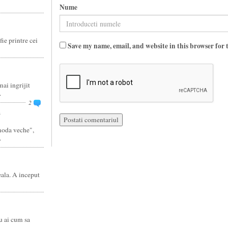
Nume
fie printre cei
Save my name, email, and website in this browser for 
ai ingrijit
.
2
a
moda veche",
.
eala. A inceput
u ai cum sa