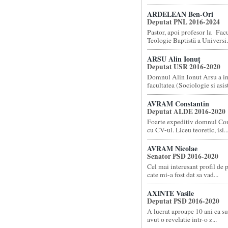
ARDELEAN Ben-Ori
Deputat PNL 2016-2024
Pastor, apoi profesor la Facu
Teologie Baptistă a Universi.
ARSU Alin Ionuț
Deputat USR 2016-2020
Domnul Alin Ionut Arsu a i
facultatea (Sociologie si asist
AVRAM Constantin
Deputat ALDE 2016-2020
Foarte expeditiv domnul Co
cu CV-ul. Liceu teoretic, isi..
AVRAM Nicolae
Senator PSD 2016-2020
Cel mai interesant profil de 
cate mi-a fost dat sa vad...
AXINTE Vasile
Deputat PSD 2016-2020
A lucrat aproape 10 ani ca su
avut o revelatie intr-o z...