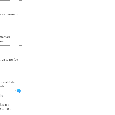
liceu cunoscut,
amentari-
e...
, ca sa nu fac
 e atat de
di...
1
iu
escu a
 2010 ...