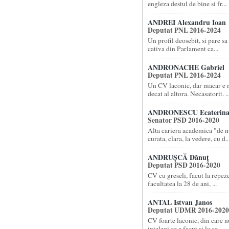
engleza destul de bine si fr...
ANDREI Alexandru Ioan
Deputat PNL 2016-2024
Un profil deosebit, si pare sa 
cativa din Parlament ca...
ANDRONACHE Gabriel
Deputat PNL 2016-2024
Un CV laconic, dar macar e m
decat al altora. Necasatorit. ..
ANDRONESCU Ecaterin
Senator PSD 2016-2020
Alta cariera academica "de 
curata, clara, la vedere, cu d..
ANDRUȘCĂ Dănuț
Deputat PSD 2016-2020
CV cu greseli, facut la repez
facultatea la 28 de ani, ...
ANTAL Istvan Janos
Deputat UDMR 2016-2020
CV foarte laconic, din care n
intelegi ce a facut si la ce ...