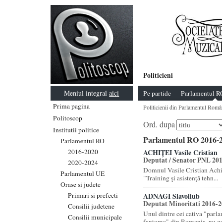
Politicieni
Meniul integral
aici
Pe partide
Parlamentul R
Prima pagina
Politicienii din Parlamentul Româ
Politoscop
Ord. dupa
Institutii politice
Parlamentul RO 2016-2
Parlamentul RO
2016-2020
ACHIȚEI Vasile Cristian
Deputat / Senator PNL 20
2020-2024
Domnul Vasile Cristian Achit
Parlamentul UE
"Training şi asistenţă tehn...
Orase si judete
Primari si prefecti
ADNAGI Slavoliub
Deputat Minoritati 2016-
Consilii judetene
Unul dintre cei cativa "parl
Consilii municipale
fantoma" din Romania, nu gas