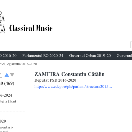
O 2016-20
Parlamentul RO 2020-24
Guvernul Orban 2019-20
Guvernul
niei, legislatura 2016-2020
ZAMFIRA Constantin Cătălin
Deputat PSD 2016-2020
0 (469)
http://www.cdep.ro/pls/parlam/structura2015....
16-2024
ei a făcut
2020
amentari-
esti ...