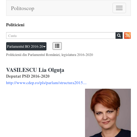
Politoscop
Toggle
navigation
Politicieni
Parlamentul RO 2016-20
Politicienii din Parlamentul României, legislatura 2016-2020
VASILESCU Lia Olguța
Deputat PSD 2016-2020
http://www.cdep.ro/pls/parlam/structura2015....