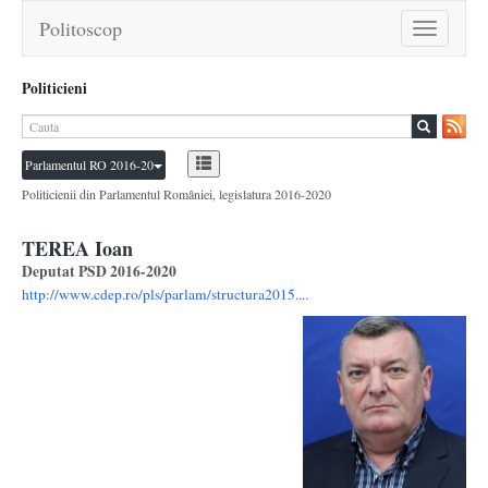
Politoscop
Toggle
navigation
Politicieni
Parlamentul RO 2016-20
Politicienii din Parlamentul României, legislatura 2016-2020
TEREA Ioan
Deputat PSD 2016-2020
http://www.cdep.ro/pls/parlam/structura2015....