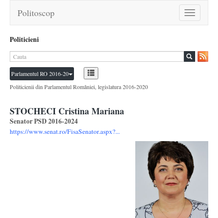
Politoscop
Toggle
navigation
Politicieni
Parlamentul RO 2016-20
Politicienii din Parlamentul României, legislatura 2016-2020
STOCHECI Cristina Mariana
Senator PSD 2016-2024
https://www.senat.ro/FisaSenator.aspx?...