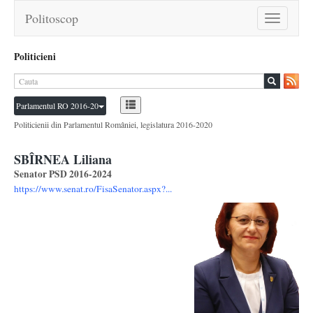
Politoscop
Toggle
navigation
Politicieni
Parlamentul RO 2016-20
Politicienii din Parlamentul României, legislatura 2016-2020
SBÎRNEA Liliana
Senator PSD 2016-2024
https://www.senat.ro/FisaSenator.aspx?...