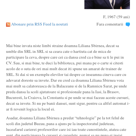
F, 1967 (59 ani)
Abonare prin RSS Feed la noutati
Fara comentarii
Mai bine invata niste limbi straine doamna Liliana Sbirnea, decat sa
umble din SRL in SRL si sa ceara cate o hartiuta cat de mica de
participare la ceva, despre care cei ca dansa cred ca e bine sa ti le pui in
CV. Sau, si mai bine, te duci la biblioteca, pui mana pe o carte si citesti
acolo de o suta de ori mai mult decat iti spune un amarat de trainer de
SRL. Si dai si un exemplu elevilor tai despre ce inseamna cineva care cu
adevarat doreste sa invete. Dar eu cred ca doamna Liliana Sbirnea voia
mai mult sa calatoreasca de la Balaceanu si de la Ramnicu Sarat, pe unde
preda dansa la scoli ajutatoare si profesionale pana la Iasi, la Brasov,
Bucuresti, la Craiova, la Constanta si pe unde se mai faceau aceste cursuri,
decat sa invete. Si nu pe banii dansei, sunt sigur, pentru ca altfel automat i-
ar fi revenit logica la locul ei.
Asadar, doamna Liliana Sbirnea a predat “tehnologie” pe la tot felul de
scoli din judetul Buzau, pana a ajuns pe la inspectoratul judetean,
luceafarul carierei profesorilor care isi iau toate cunostintele, atatea cate
sunt, din participarea la cursuri si cursulete, numai sa nu puna ei insisi