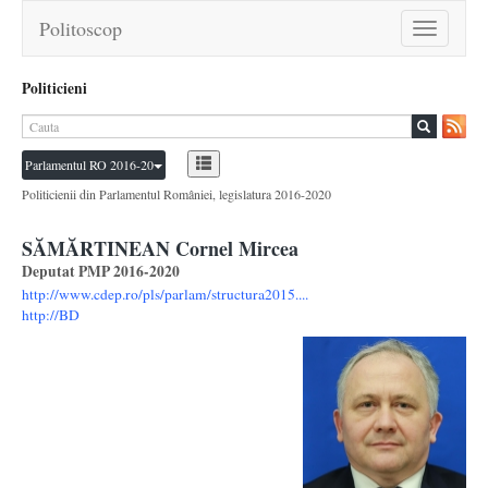
Politoscop
Toggle
navigation
Politicieni
Parlamentul RO 2016-20
Politicienii din Parlamentul României, legislatura 2016-2020
SĂMĂRTINEAN Cornel Mircea
Deputat PMP 2016-2020
http://www.cdep.ro/pls/parlam/structura2015....
http://BD