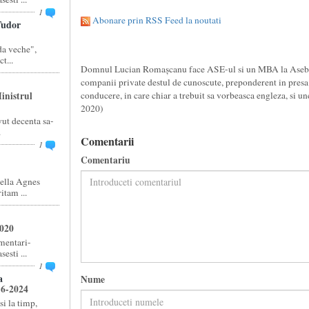
1
Abonare prin RSS Feed la noutati
udor
a veche",
t...
Domnul Lucian Romașcanu face ASE-ul si un MBA la Asebuss
companii private destul de cunoscute, preponderent in presa 
inistrul
conducere, in care chiar a trebuit sa vorbeasca engleza, si 
2020)
ut decenta sa-
.
Comentarii
1
Comentariu
ella Agnes
tam ...
2020
amentari-
esti ...
1
a
Nume
16-2024
si la timp,