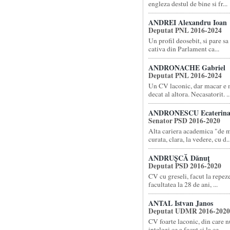
engleza destul de bine si fr...
ANDREI Alexandru Ioan
Deputat PNL 2016-2024
Un profil deosebit, si pare sa 
cativa din Parlament ca...
ANDRONACHE Gabriel
Deputat PNL 2016-2024
Un CV laconic, dar macar e m
decat al altora. Necasatorit. ..
ANDRONESCU Ecaterin
Senator PSD 2016-2020
Alta cariera academica "de 
curata, clara, la vedere, cu d..
ANDRUȘCĂ Dănuț
Deputat PSD 2016-2020
CV cu greseli, facut la repez
facultatea la 28 de ani, ...
ANTAL Istvan Janos
Deputat UDMR 2016-2020
CV foarte laconic, din care n
intelegi ce a facut si la ce ...