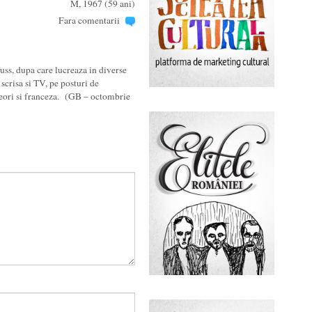
M, 1967 (59 ani)
Fara comentarii
, dupa care lucreaza in diverse
scrisa si TV, pe posturi de
uneori si franceza. (GB – octombrie