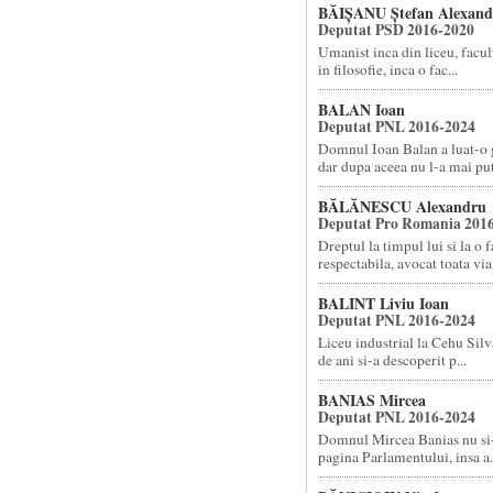
BĂIȘANU Ștefan Alexand
Deputat PSD 2016-2020
Umanist inca din liceu, facult
in filosofie, inca o fac...
BALAN Ioan
Deputat PNL 2016-2024
Domnul Ioan Balan a luat-o g
dar dupa aceea nu l-a mai put.
BĂLĂNESCU Alexandru
Deputat Pro Romania 201
Dreptul la timpul lui si la o f
respectabila, avocat toata via.
BALINT Liviu Ioan
Deputat PNL 2016-2024
Liceu industrial la Cehu Silva
de ani si-a descoperit p...
BANIAS Mircea
Deputat PNL 2016-2024
Domnul Mircea Banias nu si
pagina Parlamentului, insa a.