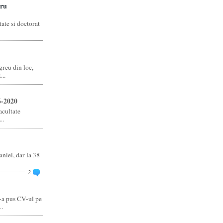
ru
ate si doctorat
reu din loc,
..
6-2020
acultate
..
niei, dar la 38
2
-a pus CV-ul pe
..