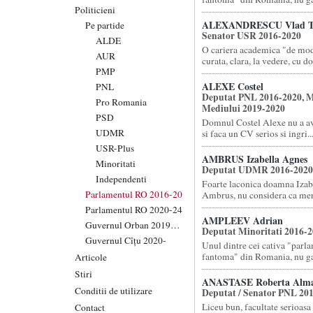
Politicieni
ALEXANDRESCU Vlad T
Pe partide
Senator USR 2016-2020
ALDE
O cariera academica "de mod
AUR
curata, clara, la vedere, cu doc
PMP
ALEXE Costel
PNL
Deputat PNL 2016-2020, M
Pro Romania
Mediului 2019-2020
PSD
Domnul Costel Alexe nu a av
UDMR
si faca un CV serios si ingri..
USR-Plus
AMBRUS Izabella Agnes
Minoritati
Deputat UDMR 2016-2020
Independenti
Foarte laconica doamna Izab
Parlamentul RO 2016-20
Ambrus, nu considera ca meri
Parlamentul RO 2020-24
AMPLEEV Adrian
Guvernul Orban 2019-20
Deputat Minoritati 2016-
Guvernul Cîțu 2020-
Unul dintre cei cativa "parl
fantoma" din Romania, nu gas
Articole
Stiri
ANASTASE Roberta Alm
Conditii de utilizare
Deputat / Senator PNL 20
Liceu bun, facultate serioasa 
Contact