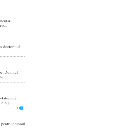
amentari-
e...
cu doctoratul
joc. Domnul
e,...
etatean de
din j...
1
re pentru domnul