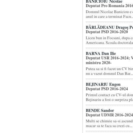
BĂNICIOIU Nicolae
Deputat Pro Romania 201
Domnul Nicolae Baniciou e d
anul in care a terminat Facu..
BÂRLĂDEANU Dragoș Pe
Deputat PSD 2016-2020
Liceu bun in Focsani, dupa 
Americana. Scoala doctorala l
BARNA Dan Ilie
Deputat USR 2016-2024; V
ministru 2020-
Putea sa-si fi facut un CV bi
nu a vazut domnul Dan Bar...
BEJINARIU Eugen
Deputat PSD 2016-2024
Primul contact cu CV-ul do
Bejinariu a fost o surpriza pla
BENDE Sandor
Deputat UDMR 2016-2024
Multi se chinuie sa-si ascund
macar sa te faca sa crezi cu...