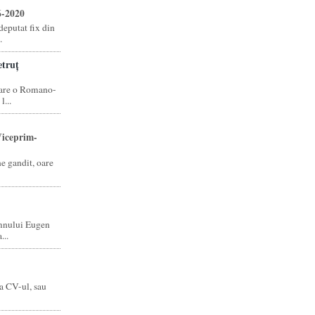
6-2020
eputat fix din
.
truț
care o Romano-
...
iceprim-
ne gandit, oare
mnului Eugen
...
a CV-ul, sau