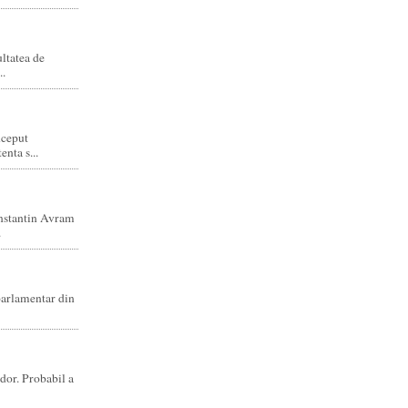
ltatea de
..
nceput
enta s...
nstantin Avram
.
parlamentar din
dor. Probabil a