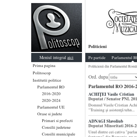
Politicieni
Meniul integral
aici
Pe partide
Parlamentul R
Prima pagina
Politicienii din Parlamentul Româ
Politoscop
Ord. dupa
Institutii politice
Parlamentul RO 2016-2
Parlamentul RO
2016-2020
ACHIȚEI Vasile Cristian
Deputat / Senator PNL 20
2020-2024
Domnul Vasile Cristian Achit
Parlamentul UE
"Training şi asistenţă tehn...
Orase si judete
Primari si prefecti
ADNAGI Slavoliub
Deputat Minoritati 2016-
Consilii judetene
Unul dintre cei cativa "parl
Consilii municipale
fantoma" din Romania, nu gas