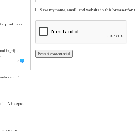
Save my name, email, and website in this browser for 
fie printre cei
ai ingrijit
.
2
a
moda veche",
.
eala. A inceput
u ai cum sa