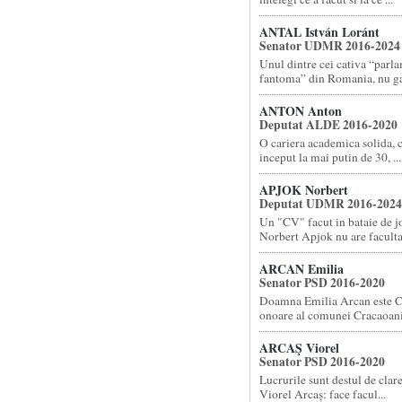
ANTAL István Loránt
Senator UDMR 2016-2024
Unul dintre cei cativa “parl
fantoma” din Romania, nu gas
ANTON Anton
Deputat ALDE 2016-2020
O cariera academica solida, 
inceput la mai putin de 30, ...
APJOK Norbert
Deputat UDMR 2016-2024
Un "CV" facut in bataie de 
Norbert Apjok nu are facultat
ARCAN Emilia
Senator PSD 2016-2020
Doamna Emilia Arcan este C
onoare al comunei Cracaoani 
ARCAŞ Viorel
Senator PSD 2016-2020
Lucrurile sunt destul de cla
Viorel Arcaș: face facul...