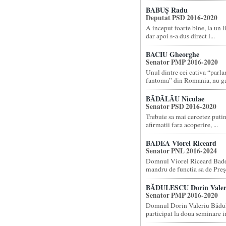
BABUȘ Radu
Deputat PSD 2016-2020
A inceput foarte bine, la un 
dar apoi s-a dus direct l...
BACIU Gheorghe
Senator PMP 2016-2020
Unul dintre cei cativa “parl
fantoma” din Romania, nu gas
BĂDĂLĂU Niculae
Senator PSD 2016-2020
Trebuie sa mai cercetez putin
afirmatii fara acoperire, ...
BADEA Viorel Riceard
Senator PNL 2016-2024
Domnul Viorel Riceard Badea
mandru de functia sa de Preşe
BĂDULESCU Dorin Valer
Senator PMP 2016-2020
Domnul Dorin Valeriu Bădul
participat la doua seminare in