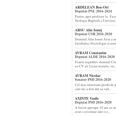
ARDELEAN Ben-Ori
Deputat PNL 2016-2024
Pastor, apoi profesor la Facu
Teologie Baptistă a Universi.
ARSU Alin Ionuț
Deputat USR 2016-2020
Domnul Alin Ionut Arsu a i
facultatea (Sociologie si asist
AVRAM Constantin
Deputat ALDE 2016-2020
Foarte expeditiv domnul Co
cu CV-ul. Liceu teoretic, isi..
AVRAM Nicolae
Senator PSD 2016-2020
Cel mai interesant profil de 
cate mi-a fost dat sa vad...
AXINTE Vasile
Deputat PSD 2016-2020
A lucrat aproape 10 ani ca su
avut o revelatie intr-o z...