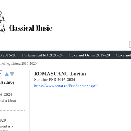
O 2016-20
Parlamentul RO 2020-24
Guvernul Orban 2019-20
Guvernul
niei, legislatura 2016-2020
ROMAȘCANU Lucian
Senator PSD 2016-2024
0 (469)
https://www.senat.ro/FisaSenator.aspx?...
16-2024
ei a făcut
2020
amentari-
esti ...