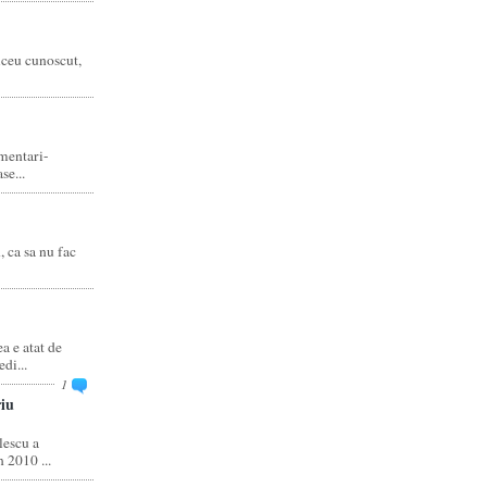
liceu cunoscut,
amentari-
e...
, ca sa nu fac
 e atat de
di...
1
iu
escu a
 2010 ...