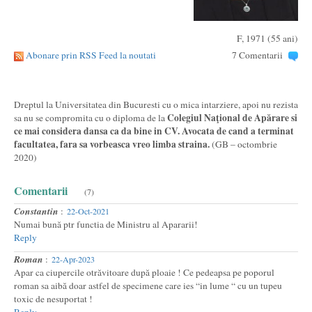
F, 1971 (55 ani)
Abonare prin RSS Feed la noutati
7 Comentarii
Dreptul la Universitatea din Bucuresti cu o mica intarziere, apoi nu rezista
Colegiul Naţional de Apărare si
sa nu se compromita cu o diploma de la
ce mai considera dansa ca da bine in CV. Avocata de cand a terminat
facultatea, fara sa vorbeasca vreo limba straina.
(GB – octombrie
2020)
Comentarii
(7)
Constantin
:
22-Oct-2021
Numai bună ptr functia de Ministru al Apararii!
Reply
Roman
:
22-Apr-2023
Apar ca ciupercile otrăvitoare după ploaie ! Ce pedeapsa pe poporul
roman sa aibă doar astfel de specimene care ies “in lume “ cu un tupeu
toxic de nesuportat !