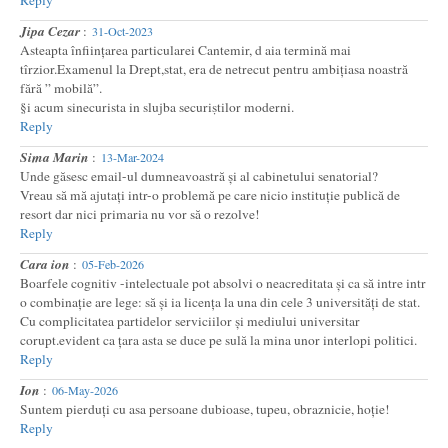
Reply
Jipa Cezar
:
31-Oct-2023
Asteapta înființarea particularei Cantemir, d aia termină mai
tîrzior.Examenul la Drept,stat, era de netrecut pentru ambițiasa noastră
fără ” mobilă”.
§i acum sinecurista in slujba securiṣtilor moderni.
Reply
Sima Marin
:
13-Mar-2024
Unde găsesc email-ul dumneavoastră și al cabinetului senatorial?
Vreau să mă ajutați intr-o problemă pe care nicio instituție publică de
resort dar nici primaria nu vor să o rezolve!
Reply
Cara ion
:
05-Feb-2026
Boarfele cognitiv -intelectuale pot absolvi o neacreditata și ca să intre intr
o combinație are lege: să și ia licența la una din cele 3 universități de stat.
Cu complicitatea partidelor serviciilor și mediului universitar
corupt.evident ca țara asta se duce pe sulă la mina unor interlopi politici.
Reply
Ion
:
06-May-2026
Suntem pierduți cu asa persoane dubioase, tupeu, obraznicie, hoție!
Reply