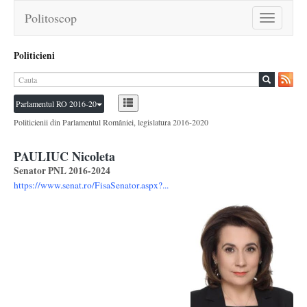
Politoscop
Toggle
navigation
Politicieni
Parlamentul RO 2016-20
Politicienii din Parlamentul României, legislatura 2016-2020
PAULIUC Nicoleta
Senator PNL 2016-2024
https://www.senat.ro/FisaSenator.aspx?...