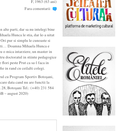
F, 1963 (63 ani)
Fara comentarii
n alte parti, dar sa nu intelegi bine
haela Hunca le stia, dar le-a uitat
 Ori pur si simplu le cunoaste si
putati… Doamna Mihaela Hunca e
cu o mica intarziere, un master in
tru doctoratul in stiinte pedagogice
 flori peste Prut ca sa-l faca in
e in rand cu ceilalti colegi.
ceul cu Program Sportiv Botoșani,
ecare data cand nu are functii la
. 28, Botoșani Tel.: (+40) 231 584
GB – august 2020)