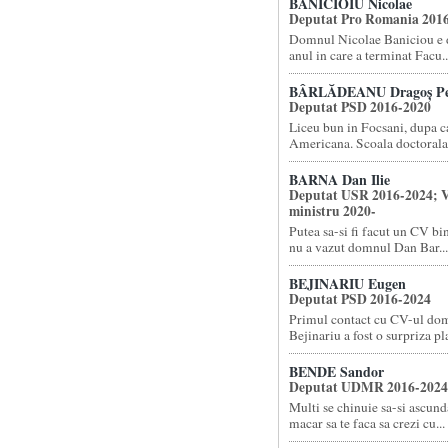
BĂNICIOIU Nicolae
Deputat Pro Romania 201
Domnul Nicolae Baniciou e d
anul in care a terminat Facu..
BÂRLĂDEANU Dragoș Pe
Deputat PSD 2016-2020
Liceu bun in Focsani, dupa 
Americana. Scoala doctorala l
BARNA Dan Ilie
Deputat USR 2016-2024; V
ministru 2020-
Putea sa-si fi facut un CV bi
nu a vazut domnul Dan Bar...
BEJINARIU Eugen
Deputat PSD 2016-2024
Primul contact cu CV-ul do
Bejinariu a fost o surpriza pla
BENDE Sandor
Deputat UDMR 2016-2024
Multi se chinuie sa-si ascund
macar sa te faca sa crezi cu...