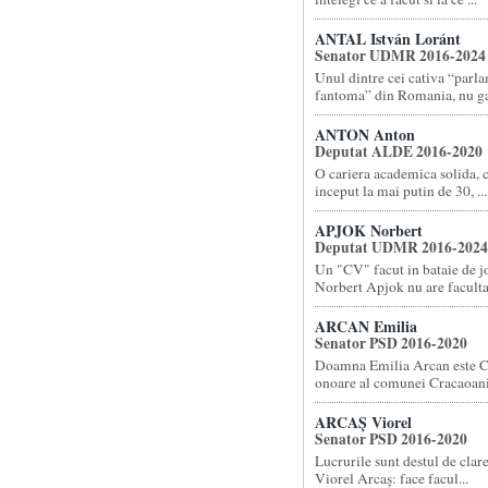
ANTAL István Loránt
Senator UDMR 2016-2024
Unul dintre cei cativa “parl
fantoma” din Romania, nu gas
ANTON Anton
Deputat ALDE 2016-2020
O cariera academica solida, 
inceput la mai putin de 30, ...
APJOK Norbert
Deputat UDMR 2016-2024
Un "CV" facut in bataie de 
Norbert Apjok nu are facultat
ARCAN Emilia
Senator PSD 2016-2020
Doamna Emilia Arcan este C
onoare al comunei Cracaoani 
ARCAŞ Viorel
Senator PSD 2016-2020
Lucrurile sunt destul de cla
Viorel Arcaș: face facul...