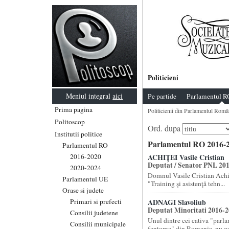
Politicieni
Meniul integral
aici
Pe partide
Parlamentul R
Prima pagina
Politicienii din Parlamentul Româ
Politoscop
Ord. dupa
Institutii politice
Parlamentul RO 2016-2
Parlamentul RO
2016-2020
ACHIȚEI Vasile Cristian
Deputat / Senator PNL 20
2020-2024
Domnul Vasile Cristian Achit
Parlamentul UE
"Training şi asistenţă tehn...
Orase si judete
Primari si prefecti
ADNAGI Slavoliub
Deputat Minoritati 2016-
Consilii judetene
Unul dintre cei cativa "parl
Consilii municipale
fantoma" din Romania, nu gas