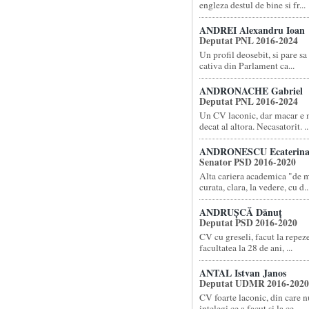
engleza destul de bine si fr...
ANDREI Alexandru Ioan
Deputat PNL 2016-2024
Un profil deosebit, si pare sa 
cativa din Parlament ca...
ANDRONACHE Gabriel
Deputat PNL 2016-2024
Un CV laconic, dar macar e m
decat al altora. Necasatorit. ..
ANDRONESCU Ecaterin
Senator PSD 2016-2020
Alta cariera academica "de 
curata, clara, la vedere, cu d..
ANDRUȘCĂ Dănuț
Deputat PSD 2016-2020
CV cu greseli, facut la repez
facultatea la 28 de ani, ...
ANTAL Istvan Janos
Deputat UDMR 2016-2020
CV foarte laconic, din care n
intelegi ce a facut si la ce ...