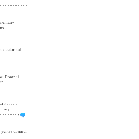
amentari-
e...
cu doctoratul
joc. Domnul
e,...
etatean de
din j...
1
re pentru domnul