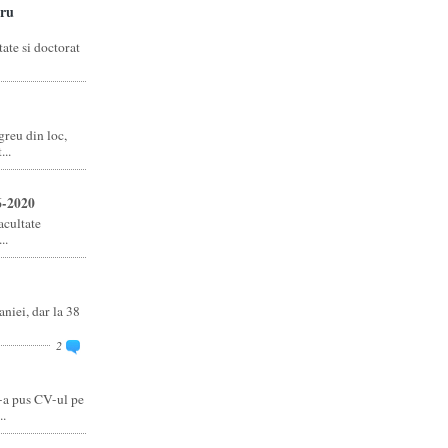
ru
ate si doctorat
reu din loc,
..
6-2020
acultate
..
niei, dar la 38
2
-a pus CV-ul pe
..