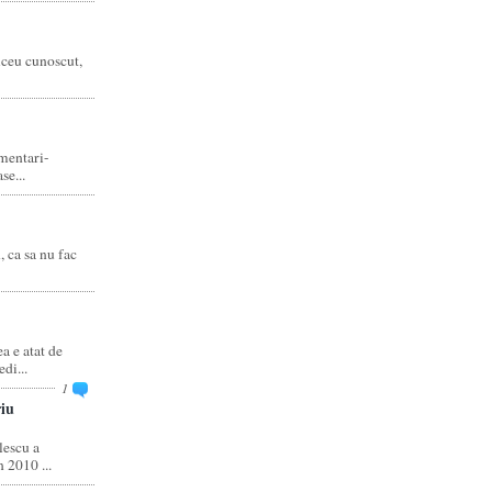
liceu cunoscut,
amentari-
e...
, ca sa nu fac
 e atat de
di...
1
iu
escu a
 2010 ...