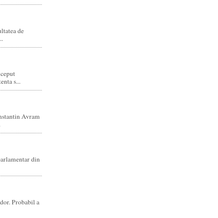
ltatea de
..
nceput
enta s...
nstantin Avram
.
parlamentar din
dor. Probabil a