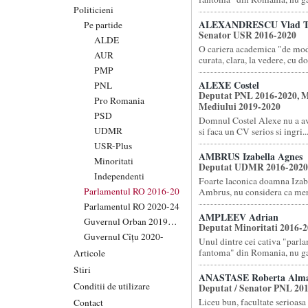
Politicieni
ALEXANDRESCU Vlad T
Pe partide
Senator USR 2016-2020
ALDE
O cariera academica "de mod
AUR
curata, clara, la vedere, cu doc
PMP
ALEXE Costel
PNL
Deputat PNL 2016-2020, M
Pro Romania
Mediului 2019-2020
PSD
Domnul Costel Alexe nu a av
UDMR
si faca un CV serios si ingri..
USR-Plus
AMBRUS Izabella Agnes
Minoritati
Deputat UDMR 2016-2020
Independenti
Foarte laconica doamna Izab
Parlamentul RO 2016-20
Ambrus, nu considera ca meri
Parlamentul RO 2020-24
AMPLEEV Adrian
Guvernul Orban 2019-20
Deputat Minoritati 2016-
Guvernul Cîțu 2020-
Unul dintre cei cativa "parl
fantoma" din Romania, nu gas
Articole
Stiri
ANASTASE Roberta Alm
Conditii de utilizare
Deputat / Senator PNL 20
Liceu bun, facultate serioasa 
Contact