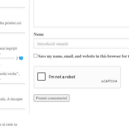
fie printre cei
Nume
ai ingrijit
.
Save my name, email, and website in this browser for 
2
a
moda veche",
.
eala. A inceput
u ai cum sa