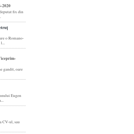
6-2020
eputat fix din
.
truț
care o Romano-
...
iceprim-
ne gandit, oare
mnului Eugen
...
a CV-ul, sau