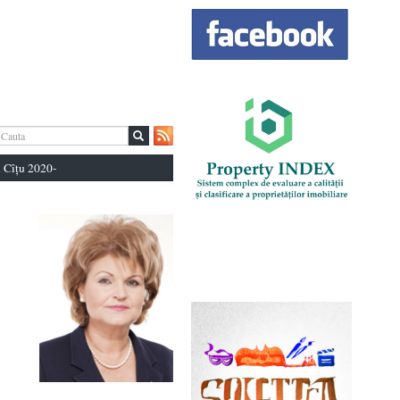
 Cîțu 2020-