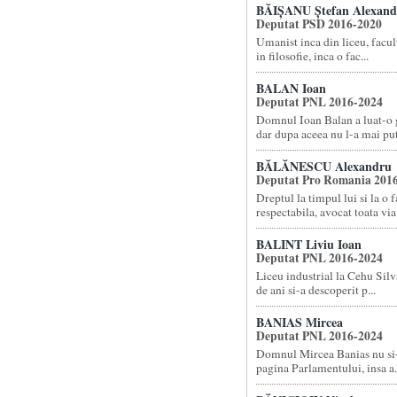
BĂIȘANU Ștefan Alexand
Deputat PSD 2016-2020
Umanist inca din liceu, facult
in filosofie, inca o fac...
BALAN Ioan
Deputat PNL 2016-2024
Domnul Ioan Balan a luat-o g
dar dupa aceea nu l-a mai put.
BĂLĂNESCU Alexandru
Deputat Pro Romania 201
Dreptul la timpul lui si la o f
respectabila, avocat toata via.
BALINT Liviu Ioan
Deputat PNL 2016-2024
Liceu industrial la Cehu Silva
de ani si-a descoperit p...
BANIAS Mircea
Deputat PNL 2016-2024
Domnul Mircea Banias nu si
pagina Parlamentului, insa a.