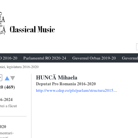
O 2016-20
Parlamentul RO 2020-24
Guvernul Orban 2019-20
Guvernul
niei, legislatura 2016-2020
HUNCĂ Mihaela
Deputat Pro Romania 2016-2020
0 (469)
http://www.cdep.ro/pls/parlam/structura2015....
16-2024
ei a făcut
2020
amentari-
esti ...