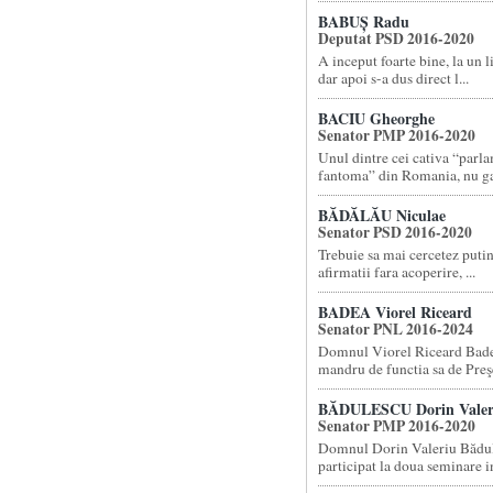
BABUȘ Radu
Deputat PSD 2016-2020
A inceput foarte bine, la un 
dar apoi s-a dus direct l...
BACIU Gheorghe
Senator PMP 2016-2020
Unul dintre cei cativa “parl
fantoma” din Romania, nu gas
BĂDĂLĂU Niculae
Senator PSD 2016-2020
Trebuie sa mai cercetez putin
afirmatii fara acoperire, ...
BADEA Viorel Riceard
Senator PNL 2016-2024
Domnul Viorel Riceard Badea
mandru de functia sa de Preşe
BĂDULESCU Dorin Valer
Senator PMP 2016-2020
Domnul Dorin Valeriu Bădul
participat la doua seminare in