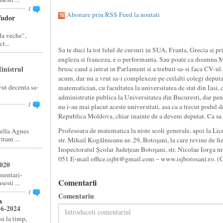
1
Abonare prin RSS Feed la noutati
udor
a veche",
t...
Sa te duci la tot felul de cursuri in SUA, Franta, Grecia si pri
engleza si franceza, e o performanta. Sau poate ca doamna Mi
inistrul
brusc cand a intrat in Parlament si a trebuit sa-si faca CV-ul.
acum, dar nu a vrut sa-i complexeze pe ceilalti colegi de
ut decenta sa-
matematician, cu facultatea la universitatea de stat din Iasi, 
.
administratie publica la Universitatea din Bucuresti, dar pen
1
nu i-au mai placut aceste universitati, asa ca a trecut podul de
Republica Moldova, chiar inainte de a deveni deputat. Ca sa fi
Profesoara de matematica la niste scoli generale, apoi la Li
ella Agnes
tam ...
str. Mihail Kogălnieanu nr. 29, Botoșani, la care revine de fi
Inspectoratul Școlar Județean Botoșani, str. Nicolae Iorga nr
051 E-mail office.isjbt@gmail.com – www.isjbotosani.ro. (
2020
amentari-
Comentarii
esti ...
1
Comentariu
a
16-2024
si la timp,