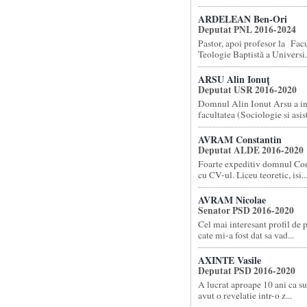
ARDELEAN Ben-Ori
Deputat PNL 2016-2024
Pastor, apoi profesor la Facu
Teologie Baptistă a Universi.
ARSU Alin Ionuț
Deputat USR 2016-2020
Domnul Alin Ionut Arsu a i
facultatea (Sociologie si asist
AVRAM Constantin
Deputat ALDE 2016-2020
Foarte expeditiv domnul Co
cu CV-ul. Liceu teoretic, isi..
AVRAM Nicolae
Senator PSD 2016-2020
Cel mai interesant profil de 
cate mi-a fost dat sa vad...
AXINTE Vasile
Deputat PSD 2016-2020
A lucrat aproape 10 ani ca su
avut o revelatie intr-o z...