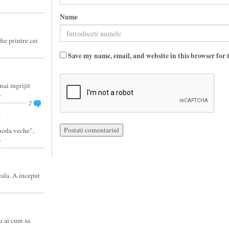
Nume
fie printre cei
Save my name, email, and website in this browser for 
ai ingrijit
.
2
a
moda veche",
.
eala. A inceput
u ai cum sa