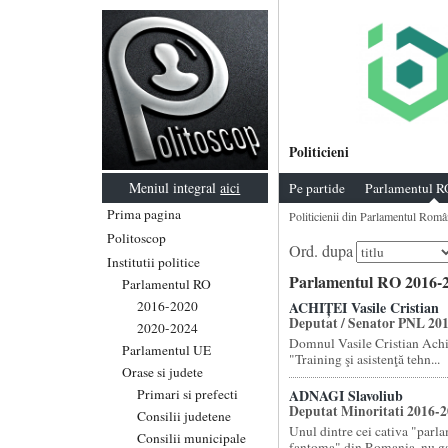
Politicieni
Meniul integral
aici
Pe partide
Parlamentul R
Prima pagina
Politicienii din Parlamentul Româ
Politoscop
Ord. dupa
Institutii politice
Parlamentul RO 2016-2
Parlamentul RO
2016-2020
ACHIȚEI Vasile Cristian
Deputat / Senator PNL 20
2020-2024
Domnul Vasile Cristian Achit
Parlamentul UE
"Training şi asistenţă tehn...
Orase si judete
Primari si prefecti
ADNAGI Slavoliub
Deputat Minoritati 2016-
Consilii judetene
Unul dintre cei cativa "parl
Consilii municipale
fantoma" din Romania, nu gas