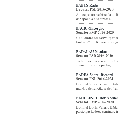
BABUȘ Radu
Deputat PSD 2016-2020
A inceput foarte bine, la un 
dar apoi s-a dus direct l...
BACIU Gheorghe
Senator PMP 2016-2020
Unul dintre cei cativa “parl
fantoma” din Romania, nu gas
BĂDĂLĂU Niculae
Senator PSD 2016-2020
Trebuie sa mai cercetez putin
afirmatii fara acoperire, ...
BADEA Viorel Riceard
Senator PNL 2016-2024
Domnul Viorel Riceard Badea
mandru de functia sa de Preşe
BĂDULESCU Dorin Valer
Senator PMP 2016-2020
Domnul Dorin Valeriu Bădul
participat la doua seminare in