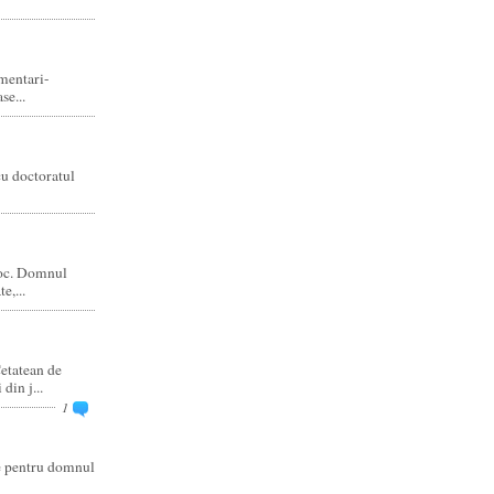
amentari-
e...
cu doctoratul
joc. Domnul
e,...
etatean de
din j...
1
re pentru domnul