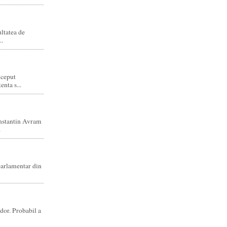
ltatea de
..
nceput
enta s...
nstantin Avram
.
parlamentar din
dor. Probabil a