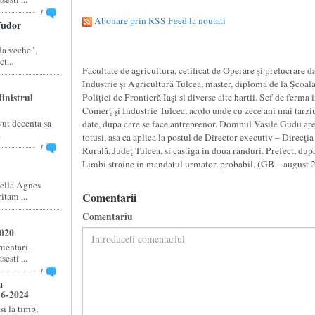
1
Abonare prin RSS Feed la noutati
udor
a veche",
t...
Facultate de agricultura, cetificat de Operare şi prelucrare 
Industrie şi Agricultură Tulcea, master, diploma de la Şcoal
inistrul
Poliţiei de Frontieră Iaşi si diverse alte hartii. Sef de ferma
Comerţ şi Industrie Tulcea, acolo unde cu zece ani mai tarziu
ut decenta sa-
date, dupa care se face antreprenor. Domnul Vasile Gudu are o
.
totusi, asa ca aplica la postul de Director executiv – Direcţi
1
Rurală, Judeţ Tulcea, si castiga in doua randuri. Prefect, dup
Limbi straine in mandatul urmator, probabil. (GB – august 
ella Agnes
Comentarii
tam ...
Comentariu
2020
amentari-
esti ...
1
a
16-2024
si la timp,