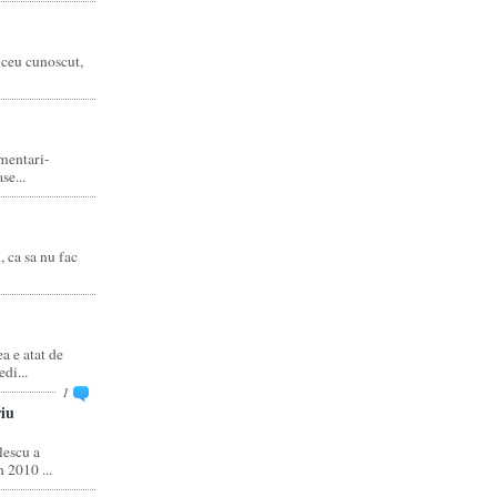
liceu cunoscut,
amentari-
e...
, ca sa nu fac
 e atat de
di...
1
iu
escu a
 2010 ...