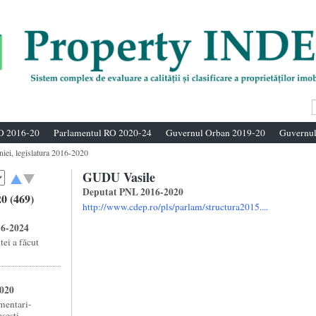
O 2016-20
Parlamentul RO 2020-24
Guvernul Orban 2019-20
Guvernul
niei, legislatura 2016-2020
GUDU Vasile
Deputat PNL 2016-2020
0 (469)
http://www.cdep.ro/pls/parlam/structura2015....
16-2024
ei a făcut
2020
amentari-
esti ...