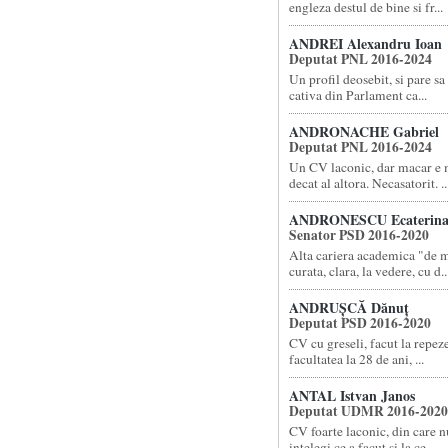
engleza destul de bine si fr...
ANDREI Alexandru Ioan
Deputat PNL 2016-2024
Un profil deosebit, si pare sa 
cativa din Parlament ca...
ANDRONACHE Gabriel
Deputat PNL 2016-2024
Un CV laconic, dar macar e m
decat al altora. Necasatorit. ..
ANDRONESCU Ecaterin
Senator PSD 2016-2020
Alta cariera academica "de 
curata, clara, la vedere, cu d..
ANDRUȘCĂ Dănuț
Deputat PSD 2016-2020
CV cu greseli, facut la repez
facultatea la 28 de ani, ...
ANTAL Istvan Janos
Deputat UDMR 2016-2020
CV foarte laconic, din care n
intelegi ce a facut si la ce ...