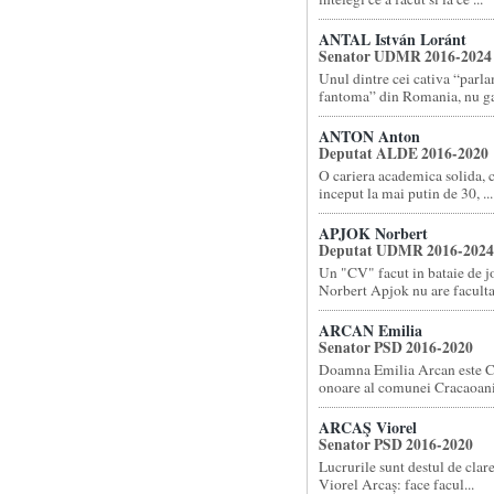
ANTAL István Loránt
Senator UDMR 2016-2024
Unul dintre cei cativa “parl
fantoma” din Romania, nu gas
ANTON Anton
Deputat ALDE 2016-2020
O cariera academica solida, 
inceput la mai putin de 30, ...
APJOK Norbert
Deputat UDMR 2016-2024
Un "CV" facut in bataie de 
Norbert Apjok nu are facultat
ARCAN Emilia
Senator PSD 2016-2020
Doamna Emilia Arcan este C
onoare al comunei Cracaoani 
ARCAŞ Viorel
Senator PSD 2016-2020
Lucrurile sunt destul de cla
Viorel Arcaș: face facul...