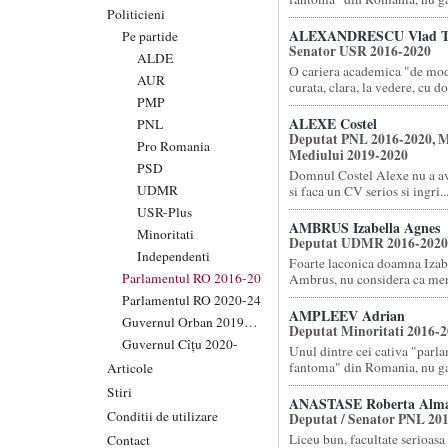
Politicieni
ALEXANDRESCU Vlad T
Pe partide
Senator USR 2016-2020
ALDE
O cariera academica "de mod
AUR
curata, clara, la vedere, cu doc
PMP
ALEXE Costel
PNL
Deputat PNL 2016-2020, M
Pro Romania
Mediului 2019-2020
PSD
Domnul Costel Alexe nu a av
UDMR
si faca un CV serios si ingri..
USR-Plus
AMBRUS Izabella Agnes
Minoritati
Deputat UDMR 2016-2020
Independenti
Foarte laconica doamna Izab
Parlamentul RO 2016-20
Ambrus, nu considera ca meri
Parlamentul RO 2020-24
AMPLEEV Adrian
Guvernul Orban 2019-20
Deputat Minoritati 2016-
Guvernul Cîțu 2020-
Unul dintre cei cativa "parl
fantoma" din Romania, nu gas
Articole
Stiri
ANASTASE Roberta Alm
Conditii de utilizare
Deputat / Senator PNL 20
Liceu bun, facultate serioasa 
Contact