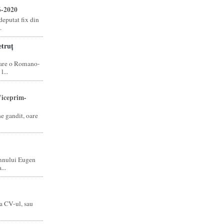
6-2020
eputat fix din
.
truț
care o Romano-
...
iceprim-
ne gandit, oare
mnului Eugen
...
a CV-ul, sau