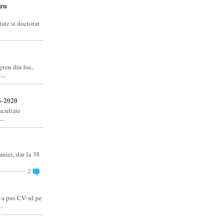
ru
ate si doctorat
reu din loc,
..
6-2020
acultate
..
niei, dar la 38
2
-a pus CV-ul pe
..