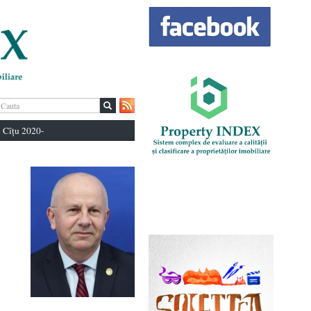
 Cîțu 2020-