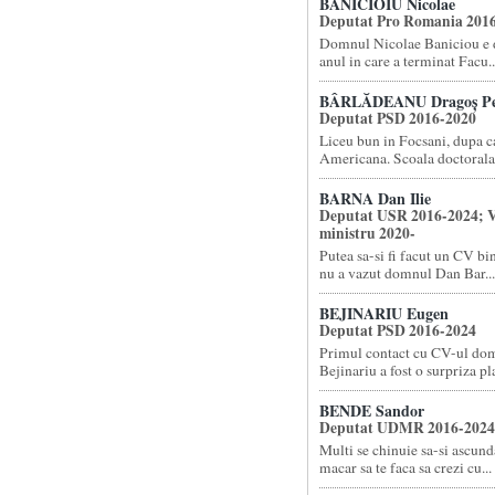
BĂNICIOIU Nicolae
Deputat Pro Romania 201
Domnul Nicolae Baniciou e d
anul in care a terminat Facu..
BÂRLĂDEANU Dragoș Pe
Deputat PSD 2016-2020
Liceu bun in Focsani, dupa 
Americana. Scoala doctorala l
BARNA Dan Ilie
Deputat USR 2016-2024; V
ministru 2020-
Putea sa-si fi facut un CV bi
nu a vazut domnul Dan Bar...
BEJINARIU Eugen
Deputat PSD 2016-2024
Primul contact cu CV-ul do
Bejinariu a fost o surpriza pla
BENDE Sandor
Deputat UDMR 2016-2024
Multi se chinuie sa-si ascund
macar sa te faca sa crezi cu...