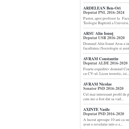
ARDELEAN Ben-Ori
Deputat PNL 2016-2024
Pastor, apoi profesor la Facu
Teologie Baptistă a Universi.
ARSU Alin Ionuț
Deputat USR 2016-2020
Domnul Alin Ionut Arsu a i
facultatea (Sociologie si asist
AVRAM Constantin
Deputat ALDE 2016-2020
Foarte expeditiv domnul Co
cu CV-ul. Liceu teoretic, isi..
AVRAM Nicolae
Senator PSD 2016-2020
Cel mai interesant profil de 
cate mi-a fost dat sa vad...
AXINTE Vasile
Deputat PSD 2016-2020
A lucrat aproape 10 ani ca su
avut o revelatie intr-o z...