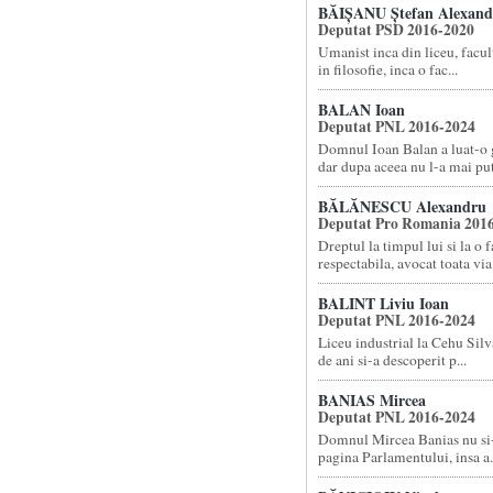
BĂIȘANU Ștefan Alexand
Deputat PSD 2016-2020
Umanist inca din liceu, facult
in filosofie, inca o fac...
BALAN Ioan
Deputat PNL 2016-2024
Domnul Ioan Balan a luat-o g
dar dupa aceea nu l-a mai put.
BĂLĂNESCU Alexandru
Deputat Pro Romania 201
Dreptul la timpul lui si la o f
respectabila, avocat toata via.
BALINT Liviu Ioan
Deputat PNL 2016-2024
Liceu industrial la Cehu Silva
de ani si-a descoperit p...
BANIAS Mircea
Deputat PNL 2016-2024
Domnul Mircea Banias nu si
pagina Parlamentului, insa a.