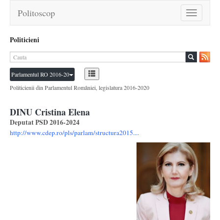
Politoscop
Toggle
navigation
Politicieni
Parlamentul RO 2016-20
Politicienii din Parlamentul României, legislatura 2016-2020
DINU Cristina Elena
Deputat PSD 2016-2024
http://www.cdep.ro/pls/parlam/structura2015....