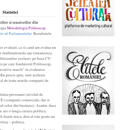
Statistici
ilor si senatorilor din
 dupa
Metodologia Politoscop
ite-ul Parlamentului
. Rezultatele
or evaluati, ca si cand am evalua un
e multinationala sau romaneasca,
oliticienilor exclusiv pe baza CV-
za pe care fondatorul Politoscop,
xecutive search” in evaluarea
ai precis spus, sunt aceleasi
nal de toate marile companii de
tatea persoanei (nivelul de
E (companii comerciale, dar si
ul celor din business). Asadar, daca
r are o lunga cariera politica,
fi foarte mica, desi el este poate un
rtiza – politica.