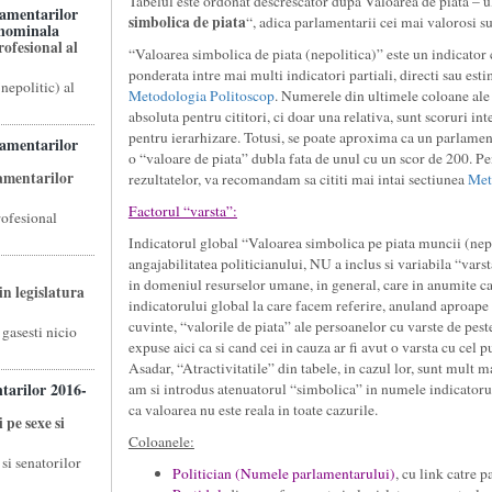
Tabelul este ordonat descrescator dupa Valoarea de piata – u
lamentarilor
simbolica de piata
“, adica parlamentarii cei mai valorosi su
 nominala
ofesional al
“Valoarea simbolica de piata (nepolitica)” este un indicator
ponderata intre mai multi indicatori partiali, directi sau estim
nepolitic) al
Metodologia Politoscop
. Numerele din ultimele coloane ale 
absoluta pentru cititori, ci doar una relativa, sunt scoruri int
pentru ierarhizare. Totusi, se poate aproxima ca un parlament
lamentarilor
o “valoare de piata” dubla fata de unul cu un scor de 200. Pe
lamentarilor
rezultatelor, va recomandam sa cititi mai intai sectiunea
Met
Factorul “varsta”:
rofesional
Indicatorul global “Valoarea simbolica pe piata muncii (nepol
angajabilitatea politicianului, NU a inclus si variabila “varst
in domeniul resurselor umane, in general, care in anumite ca
in legislatura
indicatorului global la care facem referire, anuland aproape i
cuvinte, “valorile de piata” ale persoanelor cu varste de peste
gasesti nicio
expuse aici ca si cand cei in cauza ar fi avut o varsta cu cel 
Asadar, “Atractivitatile” din tabele, in cazul lor, sunt mult m
ntarilor 2016-
am si introdus atenuatorul “simbolica” in numele indicatorul
ca valoarea nu este reala in toate cazurile.
 pe sexe si
Coloanele:
 si senatorilor
Politician (Numele parlamentarului)
, cu link catre 