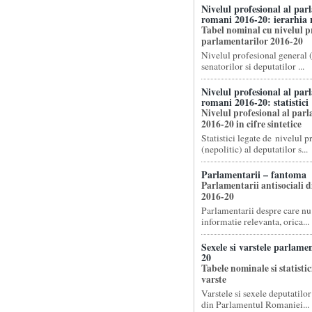
Nivelul profesional al par
romani 2016-20: ierarhia
Tabel nominal cu nivelul pr
parlamentarilor 2016-20
Nivelul profesional general (
senatorilor si deputatilor ...
Nivelul profesional al par
romani 2016-20: statistici
Nivelul profesional al par
2016-20 in cifre sintetice
Statistici legate de nivelul p
(nepolitic) al deputatilor s...
Parlamentarii – fantoma
Parlamentarii antisociali d
2016-20
Parlamentarii despre care nu 
informatie relevanta, orica...
Sexele si varstele parlame
20
Tabele nominale si statistici
varste
Varstele si sexele deputatilor
din Parlamentul Romaniei...