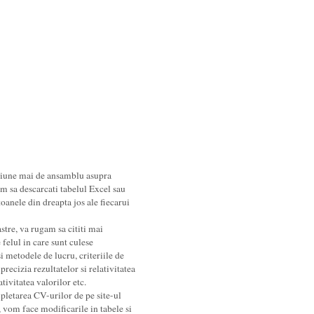
iziune mai de ansamblu asupra
am sa descarcati tabelul Excel sau
oanele din dreapta jos ale fiecarui
stre, va rugam sa cititi mai
 felul in care sunt culese
i metodele de lucru, criteriile de
 precizia rezultatelor si relativitatea
ativitatea valorilor etc.
letarea CV-urilor de pe site-ul
, vom face modificarile in tabele si