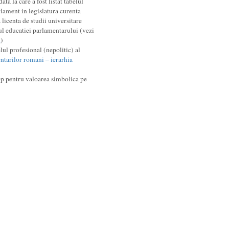
ata la care a fost listat tabelul
rlament in legislatura curenta
licenta de studii universitare
ul educatiei parlamentarului (vezi
a
)
ul profesional (nepolitic) al
ntarilor romani – ierarhia
op pentru valoarea simbolica pe