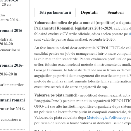
-20 cu
Toti parlamentarii
Deputatii
Senatorii
din
atura 2016...
Valoarea simbolica de piata muncii (nepolitice) a deputat
Parlamentul Romaniei, legislatura 2016-2020
, calculata
 romani 2016-
folosind exclusiv CV-urile oficiale, adica acelea postate pe
s
lativ al
sunt valabile pentru data analizei, octombrie 2020.
 2016-20
Au fost luate in calcul doar activitatile NEPOLITICE ale cel
enatorilor si
candidat pentru un job de management intr-o mare compani
la cele mai inalte standarde. Pentru evaluarea profilurilor p
urilor, folosim exact aceleasi metode si instrumente de anali
 romani 2016-
George Butunoiu, le foloseste de 30 de ani in firma sa de “e
2016-20 in
angajatilor pe pozitii de management din marile companii. M
metode de analiza si instrumente folosite la nivel internatio
 parlamentarilor
executive search si de catre angajatorii de top.
Valoarea pe piata muncii
(nepolitice) desemneaza atractivi
entarii romani
“
angajabilitate
”) pe piata muncii in organizatii NEPOLITIC
ONG-uri sau alte institutii nepolitice organizate dupa sistem
entarilor 2016-
un politician a lucrat foarte putin in companii comerciale, da
Valoarea de piata calculata dupa
Metodologia Politoscop
va 
e cunoastere a
politician de succes si foarte valoros in domeniul sau de expe