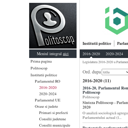
Institutii politice
Parla
Meniul integral
aici
2016-2020
2020-2024
Prima pagina
Legislatura 2016-2020 a Parlame
Politoscop
Ord. dupa
Institutii politice
2016-2020 (11)
Parlamentul RO
2016-2020
2016-20, Parlamentul Rom
Politoscop
2020-2024
Politoscop
Parlamentul UE
Sinteza Politoscop - Parla
Orase si judete
2020
Primari si prefecti
O analiză sociologică agregat
Parlamentului actual (l...
Consilii judetene
Consilii municipale
Doctoratele parlamentaril