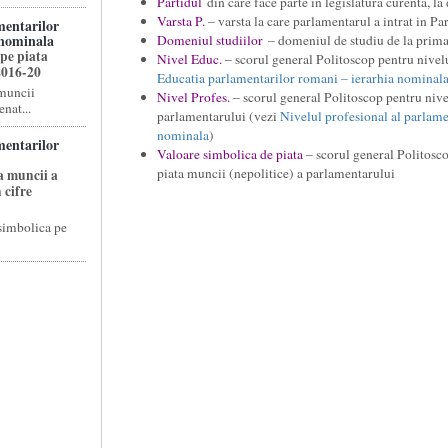
Partidul
din care face parte in legislatura curenta, la d
Varsta P.
– varsta la care parlamentarul a intrat in Pa
mentarilor
 nominala
Domeniul studiilor
– domeniul de studiu de la prima 
pe piata
Nivel Educ.
– scorul general Politoscop pentru nivel
2016-20
Educatia parlamentarilor romani – ierarhia nominal
 muncii
Nivel Profes.
– scorul general Politoscop pentru nivel
enat...
parlamentarului (vezi
Nivelul profesional al parlame
nominala
)
mentarilor
Valoare simbolica de piata
– scorul general Politosc
piata muncii (nepolitice) a parlamentarului
a muncii a
 cifre
 simbolica pe