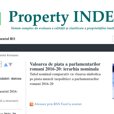
mentul RO
ntului Romaniei
Valoarea de piata a parlamentarilor
romani 2016-20: ierarhia nominala
Tabel nominal comparativ cu vloarea simbolica
âniei: sinteza
pe piata muncii (nepolitice) a parlamentarilor
romani 2016-20
mentul 2016-
ă a structurii
Abonare prin RSS Feed la noutati
or 2016-20