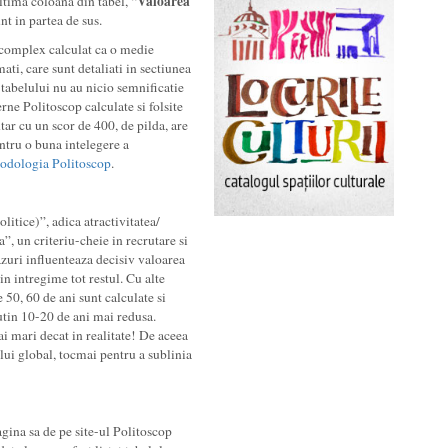
Valoarea
ltima coloana din tabel, “
nt in partea de sus.
 complex calculat ca o medie
ati, care sunt detaliati in sectiunea
tabelului nu au nicio semnificatie
erne Politoscop calculate si folsite
ar cu un scor de 400, de pilda, are
ntru o buna intelegere a
odologia Politoscop
.
itice)”, adica atractivitatea/
a”, un criteriu-cheie in recrutare si
zuri influenteaza decisiv valoarea
n intregime tot restul. Cu alte
 50, 60 de ani sunt calculate si
putin 10-20 de ani mai redusa.
ai mari decat in realitate! De aceea
ui global, tocmai pentru a sublinia
pagina sa de pe site-ul Politoscop