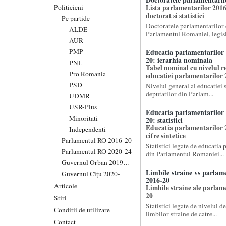
Politicieni
Lista parlamentarilor 2016
doctorat si statistici
Pe partide
Doctoratele parlamentarilor 
ALDE
Parlamentul Romaniei, legisl
AUR
PMP
Educatia parlamentarilor
20: ierarhia nominala
PNL
Tabel nominal cu nivelul re
Pro Romania
educatiei parlamentarilor
PSD
Nivelul general al educatiei s
deputatilor din Parlam...
UDMR
USR-Plus
Educatia parlamentarilor
Minoritati
20: statistici
Educatia parlamentarilor 
Independenti
cifre sintetice
Parlamentul RO 2016-20
Statistici legate de educatia
Parlamentul RO 2020-24
din Parlamentul Romaniei...
Guvernul Orban 2019-20
Limbile straine vs parlam
Guvernul Cîțu 2020-
2016-20
Articole
Limbile straine ale parlam
20
Stiri
Statistici legate de nivelul d
Conditii de utilizare
limbilor straine de catre...
Contact