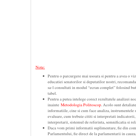
Note:
Pentru o parcurgere mai usoara si pentru a avea o v
educatiei senatorilor si deputatilor nostri, recomand
sa-l consultati in modul “ecran complet” folosind but
tabel.
Pentru a putea intelege corect rezultatele analizei noa
inainte
Metodologia Politoscop
. Acolo sunt detaliate
informatiile, cine si cum face analiza, instrumentele s
evaluare, cum trebuie cititi si interpretati indicatorii,
interpretarii, sistemul de referinta, semnificatia si rel
Daca vom primi informatii suplimentare, fie din comp
Parlamentului, fie direct de la parlamentarii in cauza