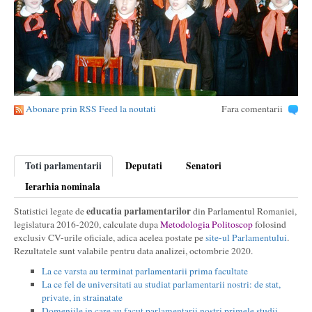
Abonare prin RSS Feed la noutati
Fara comentarii
Toti parlamentarii
Deputati
Senatori
Ierarhia nominala
educatia parlamentarilor
Statistici legate de
din Parlamentul Romaniei,
legislatura 2016-2020, calculate dupa
Metodologia Politoscop
folosind
exclusiv CV-urile oficiale, adica acelea postate pe
site-ul Parlamentului
.
Rezultatele sunt valabile pentru data analizei, octombrie 2020.
La ce varsta au terminat parlamentarii prima facultate
La ce fel de universitati au studiat parlamentarii nostri: de stat,
private, in strainatate
Domeniile in care au facut parlamentarii nostri primele studii