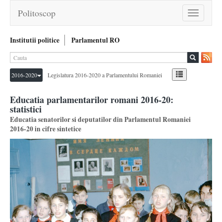
Politoscop
Toggle
navigation
Institutii politice
Parlamentul RO
2016-2020
Legislatura 2016-2020 a Parlamentului Romaniei
Educatia parlamentarilor romani 2016-20:
statistici
Educatia senatorilor si deputatilor din Parlamentul Romaniei
2016-20 in cifre sintetice