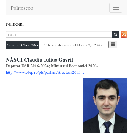
Politoscop
Toggle
navigation
Politicieni
Guvernul Cîțu 2020-
Politicienii din guvernul Florin Cîțu, 2020-
NĂSUI Claudiu Iulius Gavril
Deputat USR 2016-2024; Ministrul Economiei 2020-
http://www.cdep.ro/pls/parlam/structura2015....