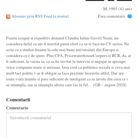
M, 1985 (41 ani)
Abonare prin RSS Feed la noutati
Fara comentarii
Foarte ocupat si expeditiv domnul Claudiu Iulius Gavril Nasui, nu
considera defel ca am fi meritat putin efort ca sa-si faca un CV serios. Ne
scrie ca a studiat finante la cele mai bune universitati din Europa si
considera ca e de ajuns. Plus CFA, PricewaterhouseCoopers si BCR, da, ar
fi suficient, la varsta sa, ca sa fie invitat la interviu si angajat in aproape
orice companie mare si serioasa. Insa cred ca politetea sociala si ceva mai
mult tact politic l-ar fi obligat sa faca prezinte lucrurile altfel. Dar are
toata viata inainte si pare suficient de inteligent ca sa invete din ceea ce i
se intampla, sau se intampla altora care fac la fel… (GB – august 2020)
Comentarii
Comentariu