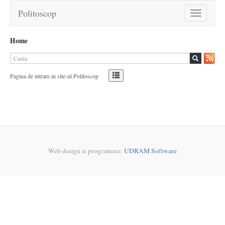
Politoscop
Toggle
navigation
Home
Pagina de intrare in site-ul Politoscop
Web design si programare:
UDRAM Software